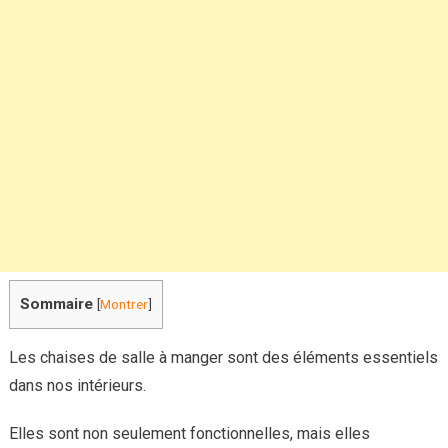
vos
chaises
de
salle
à
manger
Sommaire
[
Montrer
]
Les chaises de salle à manger sont des éléments essentiels
dans nos intérieurs.
Elles sont non seulement fonctionnelles, mais elles