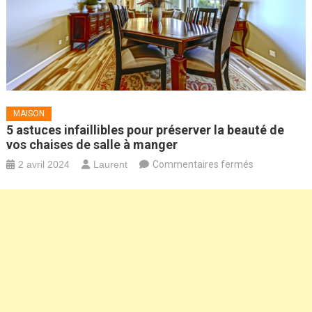
MAISON
5 astuces infaillibles pour préserver la beauté de
vos chaises de salle à manger
sur
2 avril 2024
Laurent
Commentaires fermés
5
astuces
infaillibles
pour
préserver
la
beauté
de