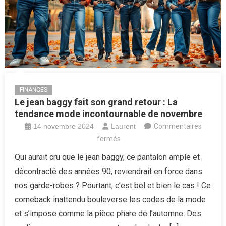
!
FINANCES
Le jean baggy fait son grand retour : La
tendance mode incontournable de novembre
14 novembre 2024
Laurent
Commentaires
sur
fermés
Le
Qui aurait cru que le jean baggy, ce pantalon ample et
jean
décontracté des années 90, reviendrait en force dans
baggy
nos garde-robes ? Pourtant, c’est bel et bien le cas ! Ce
fait
comeback inattendu bouleverse les codes de la mode
son
et s’impose comme la pièce phare de l’automne. Des
grand