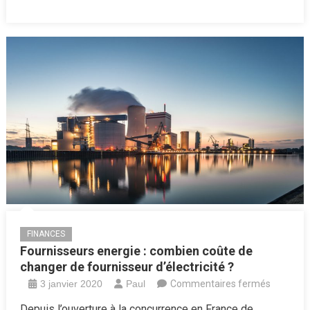
FINANCES
Fournisseurs energie : combien coûte de
changer de fournisseur d’électricité ?
sur
3 janvier 2020
Paul
Commentaires fermés
Fourniss
Depuis l’ouverture à la concurrence en France de