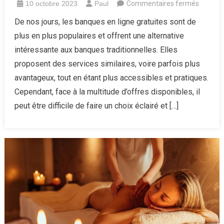
sur
10 octobre 2023
Paul
Commentaires fermés
Comme
De nos jours, les banques en ligne gratuites sont de
choisir
plus en plus populaires et offrent une alternative
la
intéressante aux banques traditionnelles. Elles
meilleu
proposent des services similaires, voire parfois plus
banque
avantageux, tout en étant plus accessibles et pratiques.
en
ligne
Cependant, face à la multitude d’offres disponibles, il
gratuite
peut être difficile de faire un choix éclairé et […]
:
critères,
compar
et
astuces
!