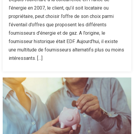
energie
l’énergie en 2007, le client, qu’il soit locataire ou
:
propriétaire, peut choisir l’offre de son choix parmi
combien
l’éventail d’offres que proposent les différents
coûte
fournisseurs d’énergie et de gaz. A l’origine, le
de
changer
fournisseur historique était EDF. Aujourd’hui, il existe
de
une multitude de fournisseurs alternatifs plus ou moins
fourniss
intéressants. […]
d’électric
?