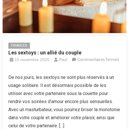
FINANCES
Les sextoys : un allié du couple
15 novembre 2020
Paul
Commentaires fermés
sur
Les
De nos jours, les sextoys ne sont plus réservés à un
sextoys
usage solitaire. Il est désormais possible de les
:
utiliser avec votre partenaire sous la couette pour
un
rendre vos soirées d’amour encore plus sensuelles.
allié
Avec un masturbateur, vous pourrez briser la monotonie
du
couple
dans votre couple et améliorer votre plaisir, ainsi que
celui de votre partenaire. […]