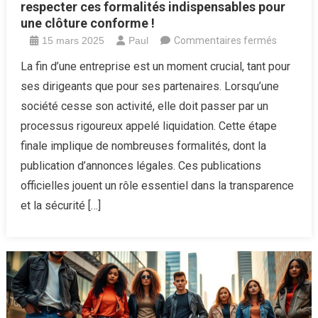
respecter ces formalités indispensables pour
une clôture conforme !
sur
15 mars 2025
Paul
Commentaires fermés
Clôture
La fin d’une entreprise est un moment crucial, tant pour
de
ses dirigeants que pour ses partenaires. Lorsqu’une
liquidatio
société cesse son activité, elle doit passer par un
:
processus rigoureux appelé liquidation. Cette étape
Assurez-
finale implique de nombreuses formalités, dont la
vous
de
publication d’annonces légales. Ces publications
respecte
officielles jouent un rôle essentiel dans la transparence
ces
et la sécurité […]
formalité
indispen
pour
une
clôture
conform