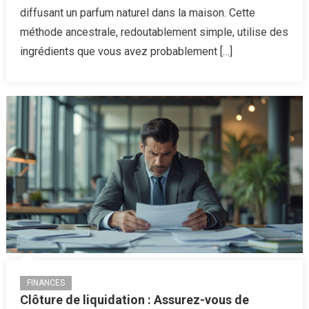
et
diffusant un parfum naturel dans la maison. Cette
parfum
méthode ancestrale, redoutablement simple, utilise des
naturel
ingrédients que vous avez probablement […]
votre
maison
FINANCES
Clôture de liquidation : Assurez-vous de