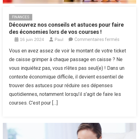
FINANCES
Découvrez nos conseils et astuces pour faire
des économies lors de vos courses !
sur
16 juin 2024
Paul
Commentaires fermés
Découvre
Vous en avez assez de voir le montant de votre ticket
nos
de caisse grimper à chaque passage en caisse ? Ne
conseils
vous inquiétez pas, vous n’êtes pas seul(e) ! Dans un
et
contexte économique difficile, il devient essentiel de
astuces
trouver des astuces pour réduire ses dépenses
pour
faire
quotidiennes, notamment lorsqu’il s’agit de faire les
des
courses. C’est pour […]
économie
lors
de
vos