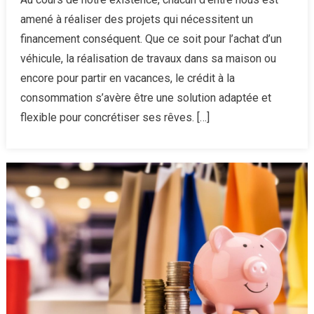
donner
amené à réaliser des projets qui nécessitent un
vie
financement conséquent. Que ce soit pour l’achat d’un
à
véhicule, la réalisation de travaux dans sa maison ou
vos
encore pour partir en vacances, le crédit à la
projets,
choisis
consommation s’avère être une solution adaptée et
le
flexible pour concrétiser ses rêves. […]
crédit
à
la
consom