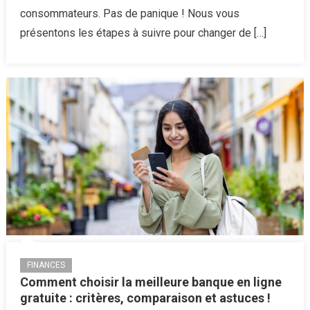
toute
consommateurs. Pas de panique ! Nous vous
simplic
présentons les étapes à suivre pour changer de […]
:
le
guide
comple
FINANCES
Comment choisir la meilleure banque en ligne
gratuite : critères, comparaison et astuces !