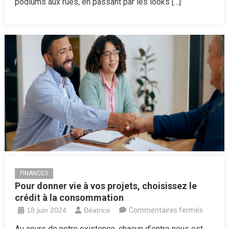
retour
podiums aux rues, en passant par les looks […]
:
La
tendance
mode
incontournable
de
novembre
FINANCES
Pour donner vie à vos projets, choisissez le
crédit à la consommation
sur
18 juin 2024
Béatrice
Commentaires fermés
Pour
Au cours de notre existence, chacun d’entre nous est