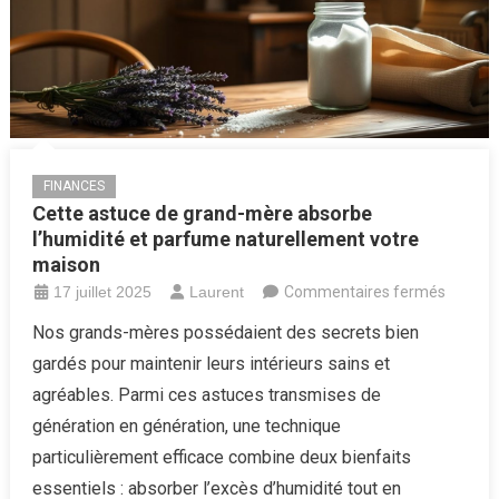
FINANCES
Cette astuce de grand-mère absorbe
l’humidité et parfume naturellement votre
maison
sur
17 juillet 2025
Laurent
Commentaires fermés
Cette
Nos grands-mères possédaient des secrets bien
astuce
gardés pour maintenir leurs intérieurs sains et
de
agréables. Parmi ces astuces transmises de
grand-
génération en génération, une technique
mère
particulièrement efficace combine deux bienfaits
absorb
l’humid
essentiels : absorber l’excès d’humidité tout en