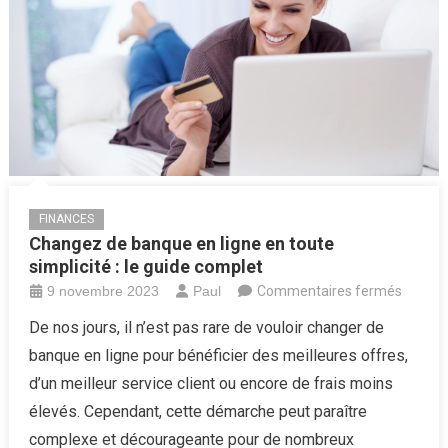
courses
!
FINANCES
Changez de banque en ligne en toute
simplicité : le guide complet
sur
9 novembre 2023
Paul
Commentaires fermés
Chang
De nos jours, il n’est pas rare de vouloir changer de
de
banque en ligne pour bénéficier des meilleures offres,
banqu
d’un meilleur service client ou encore de frais moins
en
élevés. Cependant, cette démarche peut paraître
ligne
complexe et décourageante pour de nombreux
en