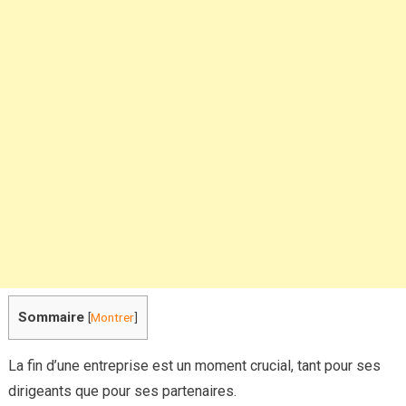
de
respecter
ces
formalités
indispensable
pour
une
clôture
conforme
!
Sommaire
[
Montrer
]
La fin d’une entreprise est un moment crucial, tant pour ses
dirigeants que pour ses partenaires.