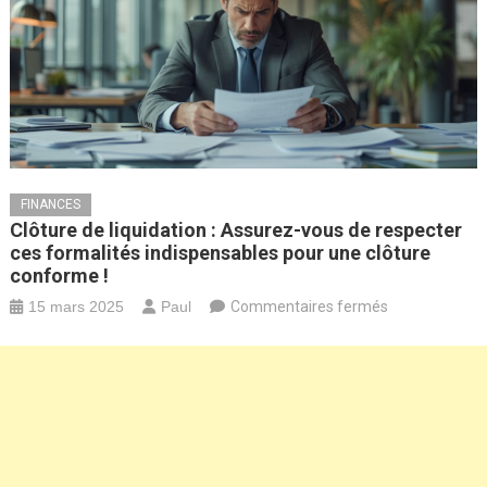
FINANCES
Clôture de liquidation : Assurez-vous de respecter
ces formalités indispensables pour une clôture
conforme !
sur
15 mars 2025
Paul
Commentaires fermés
Clôture
de
liquidation
:
Assurez-
vous