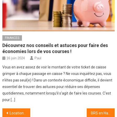
FINANCES
Découvrez nos conseils et astuces pour faire des
économies lors de vos courses !
16 juin 2024
Paul
Vous en avez assez de voir le montant de votre ticket de caisse
grimper à chaque passage en caisse ? Ne vous inquiétez pas, vous
n’êtes pas seul(e) ! Dans un contexte économique difficile, il devient
essentiel de trouver des astuces pour réduire ses dépenses
quotidiennes, notamment lorsqu’il s’agit de faire les courses. C’est
pour […]
Navigation
Location de minibus : Boostez vos escapades en famille et entre amis !
BRS en Haute-Garonne : Comment devenir propriétaire à prix réduit grâce au Bail Réel Solidaire ?