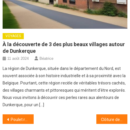
VOYAGES
À la découverte de 3 des plus beaux villages autour
de Dunkerque
11 août 2024
Béatrice
La région de Dunkerque, située dans le département du Nord, est
souvent associée à son histoire industrielle et à sa proximité avec la
Belgique. Pourtant, cette région recèle de véritables trésors cachés,
des villages charmants et pittoresques qui méritent d’être explorés.
Nous vous invitons à découvrir ces perles rares aux alentours de
Dunkerque, pour un […]
Navigation
Poulet rôti aux herbes : la recette automnale qui réchauffe corps et âme
Clôture de liquidation : Assurez-vous de respecter ces formalités indispensables pour une clôture conforme !