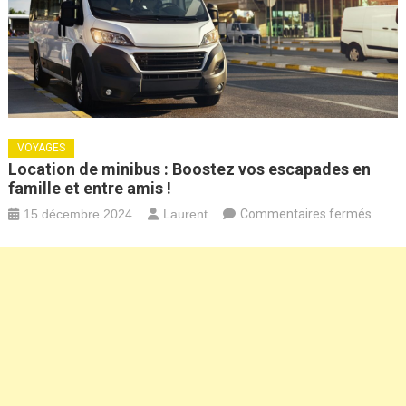
VOYAGES
Location de minibus : Boostez vos escapades en
famille et entre amis !
sur
15 décembre 2024
Laurent
Commentaires fermés
Locat
de
minib
:
Boost
vos
escap
en