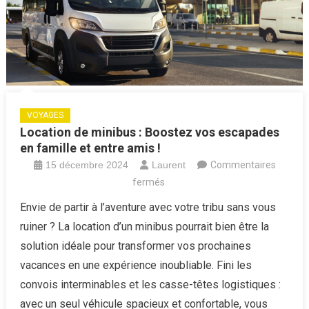
VOYAGES
Location de minibus : Boostez vos escapades
en famille et entre amis !
15 décembre 2024
Laurent
Commentaires
sur
fermés
Location
Envie de partir à l’aventure avec votre tribu sans vous
de
ruiner ? La location d’un minibus pourrait bien être la
minibus
solution idéale pour transformer vos prochaines
:
vacances en une expérience inoubliable. Fini les
Boostez
convois interminables et les casse-têtes logistiques :
vos
escapades
avec un seul véhicule spacieux et confortable, vous