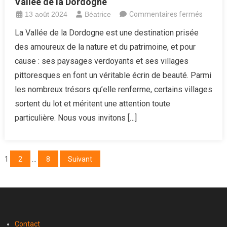
Vallée de la Dordogne
sur
13 août 2024
Béatrice
Commentaires fermés
A
La Vallée de la Dordogne est une destination prisée
la
des amoureux de la nature et du patrimoine, et pour
découv
cause : ses paysages verdoyants et ses villages
de
pittoresques en font un véritable écrin de beauté. Parmi
3
les nombreux trésors qu’elle renferme, certains villages
villages
enchant
sortent du lot et méritent une attention toute
la
particulière. Nous vous invitons […]
Vallée
de
la
Pagination
1
2
…
8
Suivant
Dordog
des
publications
Contact