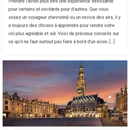
Prendre l’avion peut être une expérience stressante
10
pour certains et excitante pour d’autres. Que vous
erreurs
soyez un voyageur chevronné ou un novice des airs, il y
en
a toujours des choses à apprendre pour rendre votre
avion
vol plus agréable et sûr. Voici de précieux conseils sur
peuvent
vous
ce qu’il ne faut surtout pas faire à bord d’un avion. […]
coûter
cher,
apprenez
à
les
éviter