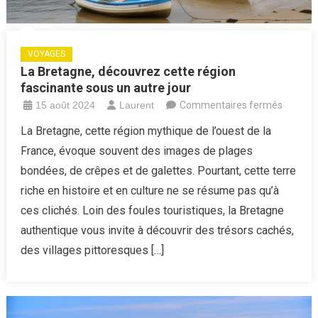
VOYAGES
La Bretagne, découvrez cette région
fascinante sous un autre jour
sur
15 août 2024
Laurent
Commentaires fermés
La
La Bretagne, cette région mythique de l’ouest de la
Bretagn
France, évoque souvent des images de plages
découv
bondées, de crêpes et de galettes. Pourtant, cette terre
cette
riche en histoire et en culture ne se résume pas qu’à
région
ces clichés. Loin des foules touristiques, la Bretagne
fascina
sous
authentique vous invite à découvrir des trésors cachés,
un
des villages pittoresques […]
autre
jour