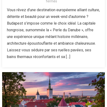
sur
fermés
Budapest
Vous rêvez d’une destination européenne alliant culture,
en
détente et beauté pour un week-end d’automne ?
automne
Budapest s’impose comme le choix idéal. La capitale
:
hongroise, surnommée la « Perle du Danube », offre
escapade
une expérience unique mêlant histoire millénaire,
culturelle
et
architecture époustouflante et ambiance chaleureuse.
relaxante
Laissez-vous séduire par ses ruelles pavées, ses
dans
bains thermaux réconfortants et sa […]
la
Perle
du
Danube