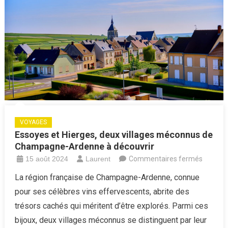
VOYAGES
Essoyes et Hierges, deux villages méconnus de
Champagne-Ardenne à découvrir
sur
15 août 2024
Laurent
Commentaires fermés
Essoye
La région française de Champagne-Ardenne, connue
et
pour ses célèbres vins effervescents, abrite des
Hierges,
trésors cachés qui méritent d’être explorés. Parmi ces
deux
bijoux, deux villages méconnus se distinguent par leur
villages