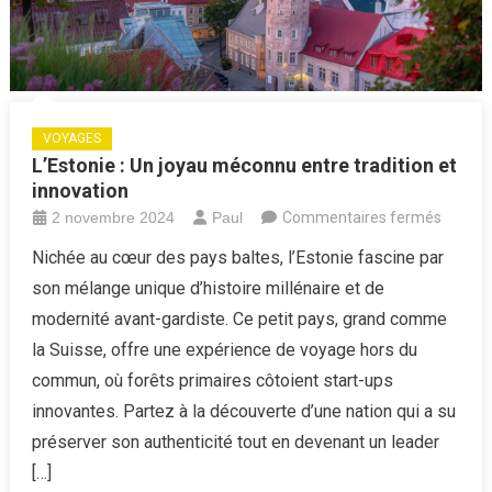
VOYAGES
L’Estonie : Un joyau méconnu entre tradition et
innovation
sur
2 novembre 2024
Paul
Commentaires fermés
L’Eston
Nichée au cœur des pays baltes, l’Estonie fascine par
:
son mélange unique d’histoire millénaire et de
Un
modernité avant-gardiste. Ce petit pays, grand comme
joyau
la Suisse, offre une expérience de voyage hors du
mécon
commun, où forêts primaires côtoient start-ups
entre
traditio
innovantes. Partez à la découverte d’une nation qui a su
et
préserver son authenticité tout en devenant un leader
innovat
[…]