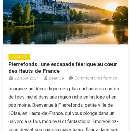
de-
Calais
VOYAGES
Pierrefonds : une escapade féerique au cœur
des Hauts-de-France
sur
22 août 2024
Béatrice
Commentaires fermés
Pierref
Imaginez un décor digne des plus enchanteurs contes
:
de fées, niché dans une région riche en histoire et en
une
patrimoine. Bienvenue à Pierrefonds, petite ville de
escapa
l’Oise, en Hauts-de-France, qui vous plonge dans un
féeriqu
univers à la fois médiéval et fantastique. Émerveillez-
au
cœur
vous devant son château majestueux, flânez dans ses