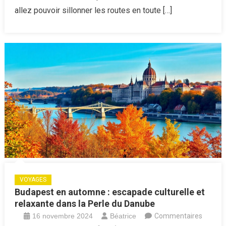
en
allez pouvoir sillonner les routes en toute […]
famille
et
entre
amis
!
VOYAGES
Budapest en automne : escapade culturelle et
relaxante dans la Perle du Danube
16 novembre 2024
Béatrice
Commentaires