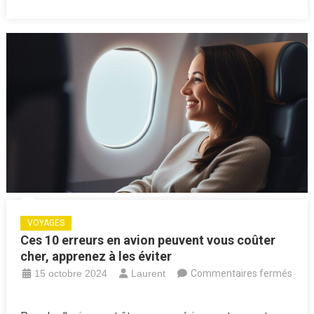
VOYAGES
Ces 10 erreurs en avion peuvent vous coûter
cher, apprenez à les éviter
15 octobre 2024
Laurent
Commentaires fermés
sur
Ces