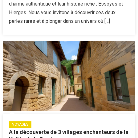
charme authentique et leur histoire riche : Essoyes et
méconn
de
Hierges. Nous vous invitons à découvrir ces deux
Champa
perles rares et à plonger dans un univers où […]
Ardenn
à
découvr
VOYAGES
A la découverte de 3 villages enchanteurs de la