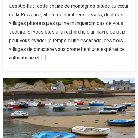
Les
Les Alpilles, cette chaîne de montagnes située au cœur
Alpilles
de la Provence, abrite de nombreux trésors, dont des
:
villages pittoresques qui ne manqueront pas de vous
Découver
séduire. Si vous êtes à la recherche d’un havre de paix
de
pour vous évader le temps d’une escapade, ces trois
trois
villages
villages de caractère vous promettent une expérience
de
authentique et […]
charme
incontour