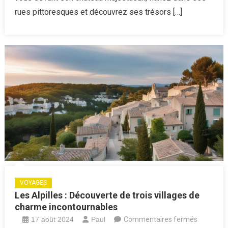
des
rues pittoresques et découvrez ses trésors […]
Hauts-
de-
France
VOYAGES
Les Alpilles : Découverte de trois villages de
charme incontournables
sur
17 août 2024
Paul
Commentaires fermés