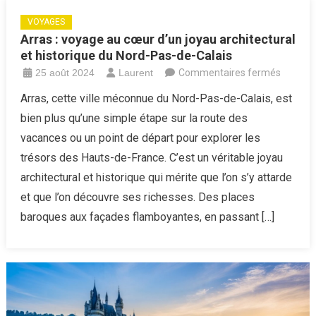
VOYAGES
Arras : voyage au cœur d’un joyau architectural
et historique du Nord-Pas-de-Calais
sur
25 août 2024
Laurent
Commentaires fermés
Arras
Arras, cette ville méconnue du Nord-Pas-de-Calais, est
:
bien plus qu’une simple étape sur la route des
voyage
vacances ou un point de départ pour explorer les
au
trésors des Hauts-de-France. C’est un véritable joyau
cœur
architectural et historique qui mérite que l’on s’y attarde
d’un
joyau
et que l’on découvre ses richesses. Des places
architec
baroques aux façades flamboyantes, en passant […]
et
historiq
du
Nord-
Pas-