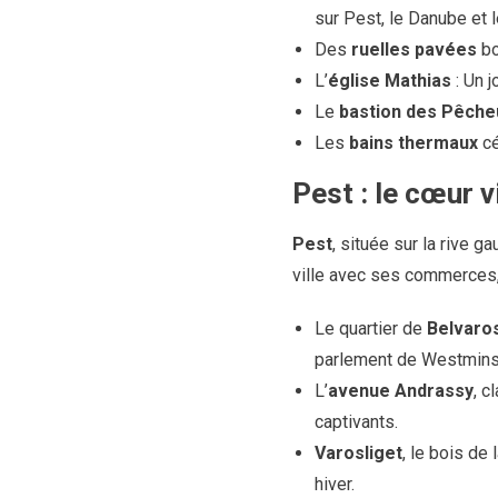
sur Pest, le Danube et 
Des
ruelles pavées
bo
L’
église Mathias
: Un j
Le
bastion des Pêche
Les
bains thermaux
cé
Pest : le cœur v
Pest
, située sur la rive 
ville avec ses commerces,
Le quartier de
Belvaro
parlement de Westminst
L’
avenue Andrassy
, c
captivants.
Varosliget
, le bois de 
hiver.