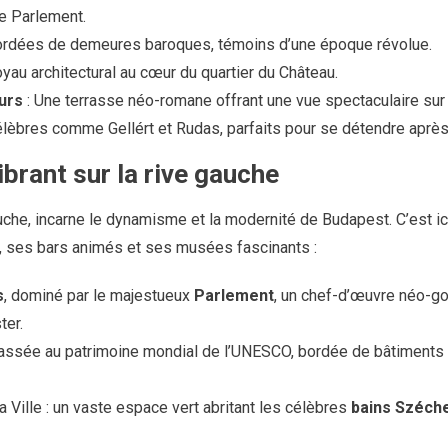
le Parlement.
rdées de demeures baroques, témoins d’une époque révolue.
oyau architectural au cœur du quartier du Château.
urs
: Une terrasse néo-romane offrant une vue spectaculaire sur l
lèbres comme Gellért et Rudas, parfaits pour se détendre après 
ibrant sur la rive gauche
gauche, incarne le dynamisme et la modernité de Budapest. C’est ic
 ses bars animés et ses musées fascinants :
s
, dominé par le majestueux
Parlement
, un chef-d’œuvre néo-go
er.
lassée au patrimoine mondial de l’UNESCO, bordée de bâtiments
la Ville : un vaste espace vert abritant les célèbres
bains Széch