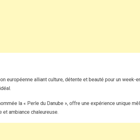
culturelle
et
relaxante
dans
la
Perle
du
Danube
ion européenne alliant culture, détente et beauté pour un week-
déal.
nommée la « Perle du Danube », offre une expérience unique mêlan
te et ambiance chaleureuse.