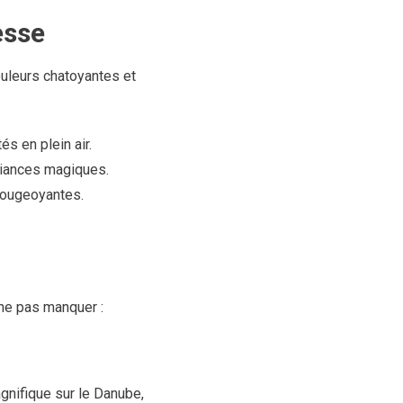
esse
ouleurs chatoyantes et
s en plein air.
mbiances magiques.
 rougeoyantes.
ne pas manquer :
gnifique sur le Danube,