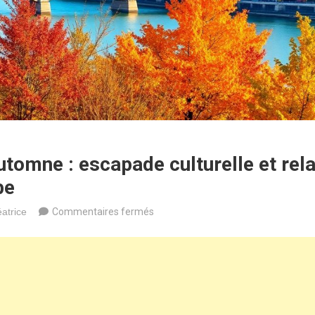
tomne : escapade culturelle et rela
be
sur
atrice
Commentaires fermés
Budapest
en
automne
:
escapade