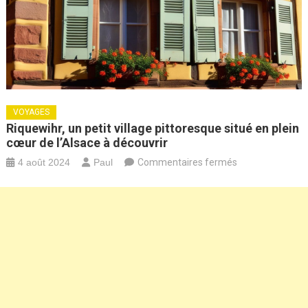
VOYAGES
Riquewihr, un petit village pittoresque situé en plein
cœur de l’Alsace à découvrir
sur
4 août 2024
Paul
Commentaires fermés
Riquewihr,
un
petit
village
pittoresque
situé
en
plein