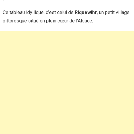
Ce tableau idyllique, c’est celui de
Riquewihr
, un petit village
pittoresque situé en plein cœur de l’Alsace.