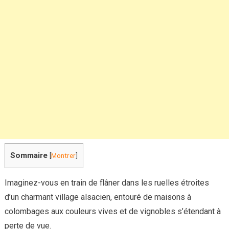
cœur
de
l’Alsace
à
découvrir
Sommaire
[
Montrer
]
Imaginez-vous en train de flâner dans les ruelles étroites
d’un charmant village alsacien, entouré de maisons à
colombages aux couleurs vives et de vignobles s’étendant à
perte de vue.