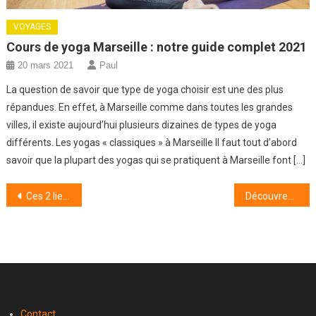
VOYAGES
Cours de yoga Marseille : notre guide complet 2021
20 mars 2021
Paul
La question de savoir que type de yoga choisir est une des plus
répandues. En effet, à Marseille comme dans toutes les grandes
villes, il existe aujourd’hui plusieurs dizaines de types de yoga
différents. Les yogas « classiques » à Marseille Il faut tout d’abord
savoir que la plupart des yogas qui se pratiquent à Marseille font […]
Navigation
Ces 2 lieux peu connus en Provence-Alpes-Côte d’Azur méritent d’être explorés
Découvrez les villages les plus enchanteurs des Côtes-d’Armor
de
l’article
Contact