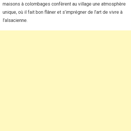
maisons à colombages confèrent au village une atmosphère
unique, où il fait bon flâner et s’imprégner de l’art de vivre à
l’alsacienne.