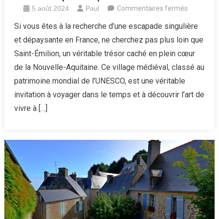
sur
5 août 2024
Paul
Commentaires fermés
Saint-
Si vous êtes à la recherche d’une escapade singulière
Émilion
et dépaysante en France, ne cherchez pas plus loin que
:
Saint-Émilion, un véritable trésor caché en plein cœur
un
de la Nouvelle-Aquitaine. Ce village médiéval, classé au
village
patrimoine mondial de l’UNESCO, est une véritable
médiéval
en
invitation à voyager dans le temps et à découvrir l’art de
Nouvelle-
vivre à […]
Aquitaine
qui
vous
charmera