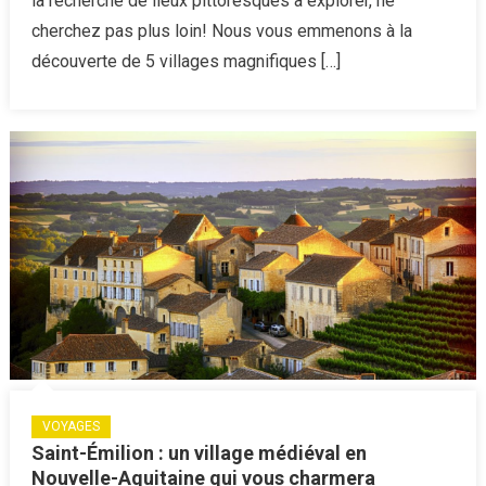
la recherche de lieux pittoresques à explorer, ne
découvri
cherchez pas plus loin! Nous vous emmenons à la
autour
de
découverte de 5 villages magnifiques […]
Tours
VOYAGES
Saint-Émilion : un village médiéval en
Nouvelle-Aquitaine qui vous charmera