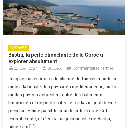
VOYAGES
Bastia, la perle étincelante de la Corse à
explorer absolument
sur
11 août 2024
Béatrice
Commentaires fermés
Bastia,
Imaginez un endroit où le charme de l’ancien monde se
la
mêle à la beauté des paysages méditerranéens, où les
perle
ruelles pavées serpentent entre des bâtiments
étincel
historiques et de petits cafés, et où la vie quotidienne
de
prend un rythme paisible sous le soleil corse. Cet
la
Corse
endroit existe, et c’est la magnifique ville de Bastia,
à
située sur […]