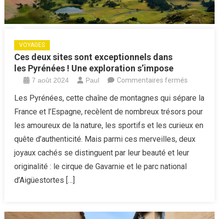
VOYAGES
Ces deux sites sont exceptionnels dans
les Pyrénées ! Une exploration s’impose
sur
7 août 2024
Paul
Commentaires fermés
Ces
Les Pyrénées, cette chaîne de montagnes qui sépare la
deux
France et l’Espagne, recèlent de nombreux trésors pour
sites
les amoureux de la nature, les sportifs et les curieux en
sont
quête d’authenticité. Mais parmi ces merveilles, deux
exception
joyaux cachés se distinguent par leur beauté et leur
dans
les Pyrén
originalité : le cirque de Gavarnie et le parc national
!
d’Aigüestortes […]
Une
exploratio
s’impose