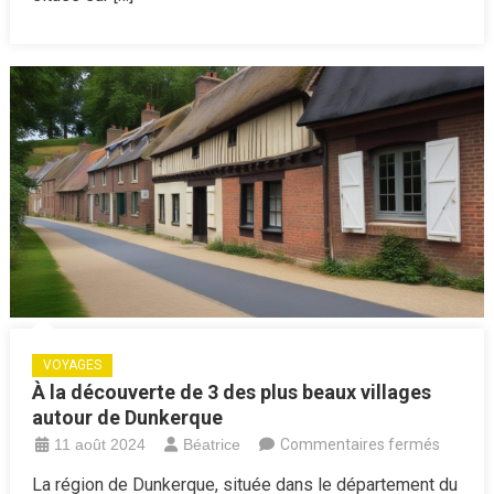
explore
absolu
VOYAGES
À la découverte de 3 des plus beaux villages
autour de Dunkerque
sur
11 août 2024
Béatrice
Commentaires fermés
À
La région de Dunkerque, située dans le département du