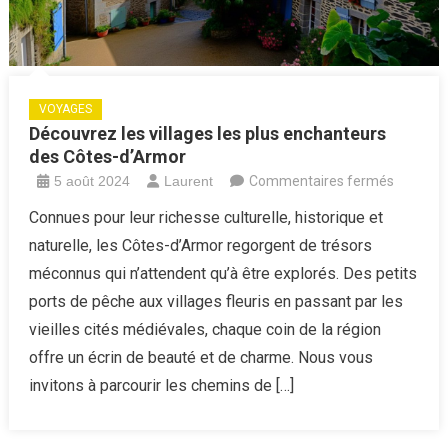
VOYAGES
Découvrez les villages les plus enchanteurs
des Côtes-d’Armor
sur
5 août 2024
Laurent
Commentaires fermés
Découvr
Connues pour leur richesse culturelle, historique et
les
naturelle, les Côtes-d’Armor regorgent de trésors
villages
méconnus qui n’attendent qu’à être explorés. Des petits
les
ports de pêche aux villages fleuris en passant par les
plus
vieilles cités médiévales, chaque coin de la région
enchant
des
offre un écrin de beauté et de charme. Nous vous
Côtes-
invitons à parcourir les chemins de […]
d’Armor