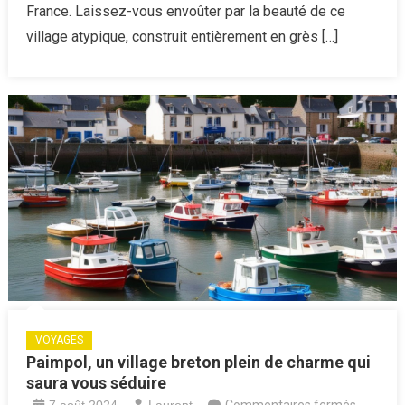
précieu
France. Laissez-vous envoûter par la beauté de ce
au
village atypique, construit entièrement en grès […]
cœur
du
Limousi
VOYAGES
Paimpol, un village breton plein de charme qui
saura vous séduire
sur
7 août 2024
Laurent
Commentaires fermés