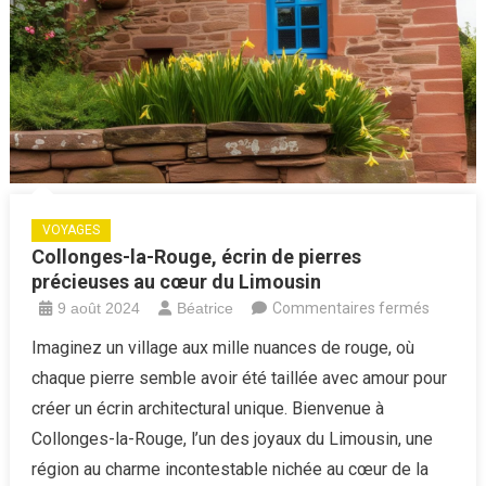
VOYAGES
Collonges-la-Rouge, écrin de pierres
précieuses au cœur du Limousin
sur
9 août 2024
Béatrice
Commentaires fermés
Collong
Imaginez un village aux mille nuances de rouge, où
la-
chaque pierre semble avoir été taillée avec amour pour
Rouge,
créer un écrin architectural unique. Bienvenue à
écrin
Collonges-la-Rouge, l’un des joyaux du Limousin, une
de
région au charme incontestable nichée au cœur de la
pierres