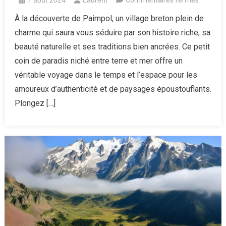
Paimpol,
À la découverte de Paimpol, un village breton plein de
un
charme qui saura vous séduire par son histoire riche, sa
village
beauté naturelle et ses traditions bien ancrées. Ce petit
breton
coin de paradis niché entre terre et mer offre un
plein
véritable voyage dans le temps et l’espace pour les
de
charme
amoureux d’authenticité et de paysages époustouflants.
qui
Plongez […]
saura
vous
séduire