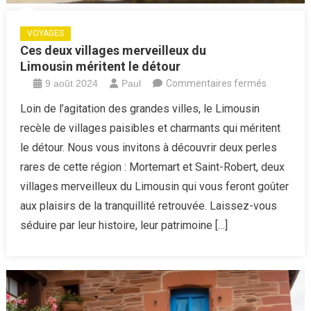
VOYAGES
Ces deux villages merveilleux du
Limousin méritent le détour
sur
9 août 2024
Paul
Commentaires fermés
Ces
Loin de l’agitation des grandes villes, le Limousin
deux
recèle de villages paisibles et charmants qui méritent
villages
le détour. Nous vous invitons à découvrir deux perles
merveille
rares de cette région : Mortemart et Saint-Robert, deux
du
villages merveilleux du Limousin qui vous feront goûter
Limousin 
le
aux plaisirs de la tranquillité retrouvée. Laissez-vous
détour
séduire par leur histoire, leur patrimoine […]