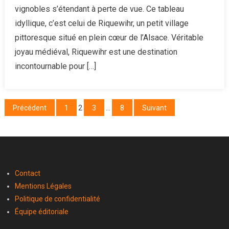
vignobles s’étendant à perte de vue. Ce tableau
pittoresq
idyllique, c’est celui de Riquewihr, un petit village
situé
en
pittoresque situé en plein cœur de l’Alsace. Véritable
plein
joyau médiéval, Riquewihr est une destination
cœur
incontournable pour […]
de
l’Alsace
à
Pagination
Précédent
1
2
3
…
8
Suivant
découvrir
des
publications
Contact
Mentions Légales
Politique de confidentialité
Équipe éditoriale