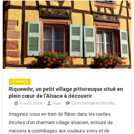
VOYAGES
Riquewihr, un petit village pittoresque situé en
plein cœur de l’Alsace à découvrir
sur
4 août 2024
Paul
Commentaires fermés
Riquewihr,
Imaginez-vous en train de flâner dans les ruelles
un
étroites d’un charmant village alsacien, entouré de
petit
maisons à colombages aux couleurs vives et de
village