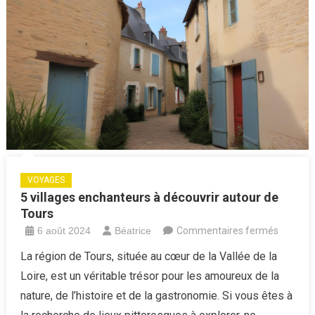
VOYAGES
5 villages enchanteurs à découvrir autour de
Tours
sur
6 août 2024
Béatrice
Commentaires fermés
5
La région de Tours, située au cœur de la Vallée de la
villages
Loire, est un véritable trésor pour les amoureux de la
enchant
nature, de l’histoire et de la gastronomie. Si vous êtes à
à