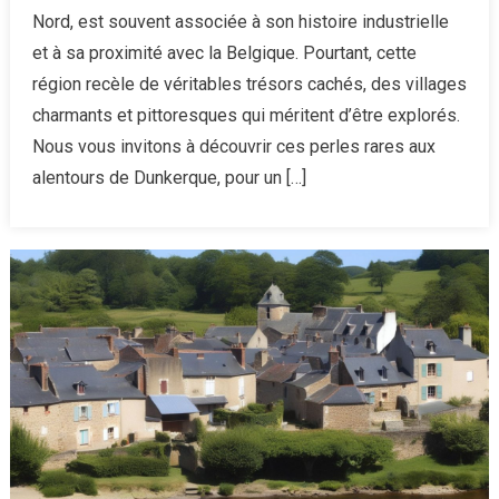
la
Nord, est souvent associée à son histoire industrielle
découv
et à sa proximité avec la Belgique. Pourtant, cette
de
région recèle de véritables trésors cachés, des villages
3
charmants et pittoresques qui méritent d’être explorés.
des
plus
Nous vous invitons à découvrir ces perles rares aux
beaux
alentours de Dunkerque, pour un […]
villages
autour
de
Dunker