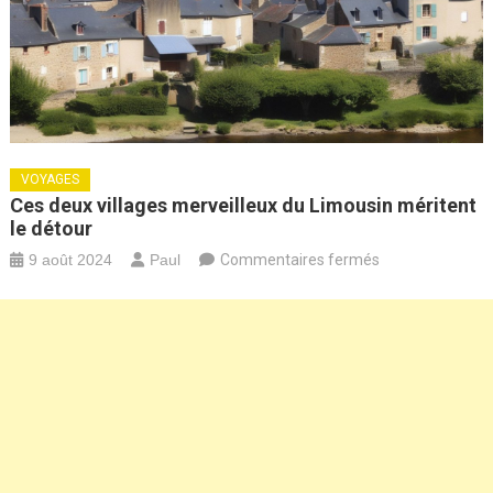
VOYAGES
Ces deux villages merveilleux du Limousin méritent
le détour
sur
9 août 2024
Paul
Commentaires fermés
Ces
deux
villages
merveilleux
du
Limousin mérite
le
détour