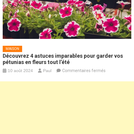
MAISON
Découvrez 4 astuces imparables pour garder vos
pétunias en fleurs tout l’été
sur
10 août 2024
Paul
Commentaires fermés
Découvrez
4
astuces
imparables
pour
garder
vos
pétunias