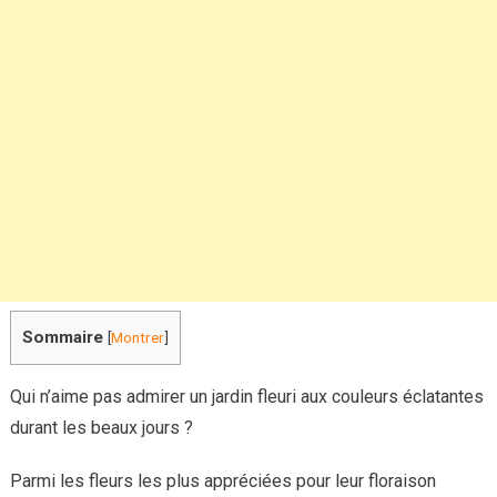
en
fleurs
tout
l’été
Sommaire
[
Montrer
]
Qui n’aime pas admirer un jardin fleuri aux couleurs éclatantes
durant les beaux jours ?
Parmi les fleurs les plus appréciées pour leur floraison