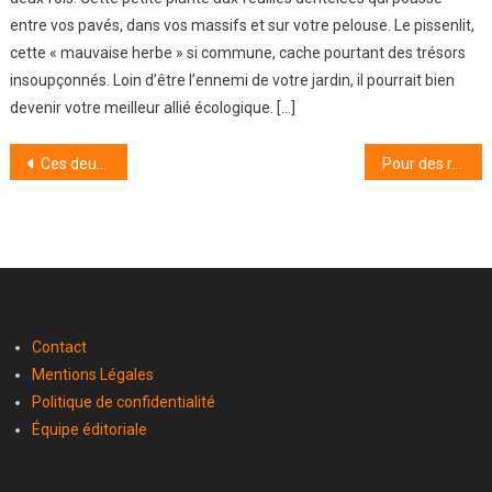
entre vos pavés, dans vos massifs et sur votre pelouse. Le pissenlit,
cette « mauvaise herbe » si commune, cache pourtant des trésors
insoupçonnés. Loin d’être l’ennemi de votre jardin, il pourrait bien
devenir votre meilleur allié écologique. […]
Navigation
Ces deux villages merveilleux du Limousin méritent le détour
Pour des roses éclatantes, suivez ces 8 conseils
de
l’article
Contact
Mentions Légales
Politique de confidentialité
Équipe éditoriale