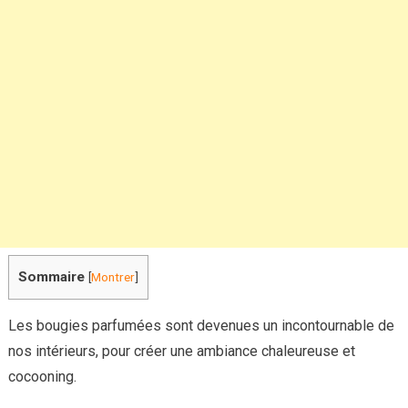
mettre
dans
votre
bougie
:
guide
complet
Sommaire
[
Montrer
]
Les bougies parfumées sont devenues un incontournable de
nos intérieurs, pour créer une ambiance chaleureuse et
cocooning.