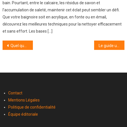
bain. Pourtant, entre le calcaire, les résidus de savon et
l’accumulation de saleté, maintenir cet éclat peut sembler un défi.
Que votre baignoire soit en acrylique, en fonte ou en émail,
découvrez les meilleures techniques pour la nettoyer efficacement
et sans effort. Les bases […]
Navigation
Quel quartier choisir à Lyon pour une vie de famille épanouissante ?
Le guide ultime pour planter les pommes de terre : quand et comment réussir sa plantation ?
de
l’article
Contact
Mentions Légales
Politique de confidentialité
Équipe éditoriale