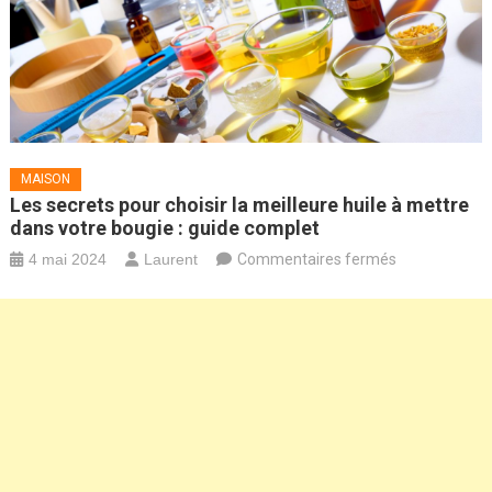
MAISON
Les secrets pour choisir la meilleure huile à mettre
dans votre bougie : guide complet
sur
4 mai 2024
Laurent
Commentaires fermés
Les
secrets
pour
choisir
la
meilleure
huile
à