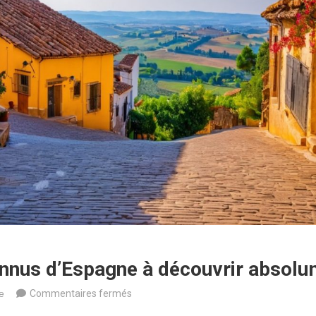
nnus d’Espagne à découvrir absolu
sur
e
Commentaires fermés
4