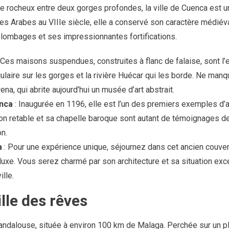
e rocheux entre deux gorges profondes, la ville de Cuenca est u
es Arabes au VIIIe siècle, elle a conservé son caractère médiév
olombages et ses impressionnantes fortifications.
 Ces maisons suspendues, construites à flanc de falaise, sont l
laire sur les gorges et la rivière Huécar qui les borde. Ne manqu
rena, qui abrite aujourd’hui un musée d’art abstrait.
nca
: Inaugurée en 1196, elle est l’un des premiers exemples d’a
on retable et sa chapelle baroque sont autant de témoignages de l
on.
a
: Pour une expérience unique, séjournez dans cet ancien couven
luxe. Vous serez charmé par son architecture et sa situation exc
ille.
ille des rêves
 andalouse, située à environ 100 km de Malaga. Perchée sur un 