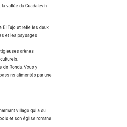
 la vallée du Guadalevín
 El Tajo et relie les deux
ges et les paysages
stigieuses arènes
culturels.
ue de Ronda. Vous y
s bassins alimentés par une
harmant village qui a su
 bois et son église romane