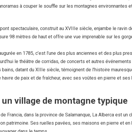
 panoramas à couper le souffle sur les montagnes environnantes et
pont spectaculaire, construit au XVIIIe siècle, enjambe le ravin de
 mesure 98 mètres de haut et offre une vue imprenable sur les gor
augurée en 1785, c’est l’une des plus anciennes et des plus pre
urd’hui le théâtre de corridas, de concerts et autres événements 
 bains, datant du XIIIe siècle, témoignent de l’histoire mauresq
e havre de paix et de fraîcheur, avec ses voûtes en pierre et se
, un village de montagne typique
 de Francia, dans la province de Salamanque, La Alberca est un c
son patrimoine. Ses ruelles pavées, ses maisons en pierre et en
 voyager dans le temps.