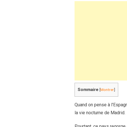
Sommaire
[
Montrer
]
Quand on pense à l’Espagn
la vie nocturne de Madrid.
Pourtant, ce pays regorge d