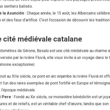
x sentiers balisés.
e la Asunción
: Chaque année, le 15 août, les Albercains célèbre
t des feux d’artifice. C’est l’occasion de découvrir les traditions
e cité médiévale catalane
kilomètres de Gérone, Besalú est une cité médiévale au charme 
versée par la rivière Fluvià, elle vous invite à un voyage dans le
rimoine exceptionnel.
ruit au XIIe siècle, ce pont en arc enjambe la rivière Fluvià et o
l est l’un des rares exemples de pont fortifié en Europe et témoign
à l’époque médiévale.
t Pere
: Fondé au Xe siècle, ce monastère bénédictin est un joyau
res et de reliefs, est un véritable chef-d’œuvre, tandis que son 