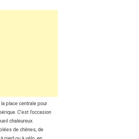
la place centrale pour
érique. C’est l’occasion
ueil chaleureux.
plées de chênes, de
à pied ou à vélo, en