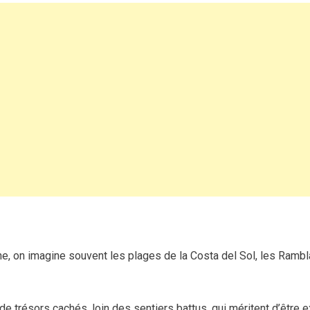
joyaux
méconnus
d’Espagne
à
découvrir
absolument
!
e, on imagine souvent les plages de la Costa del Sol, les Ramb
e trésors cachés, loin des sentiers battus, qui méritent d’être e