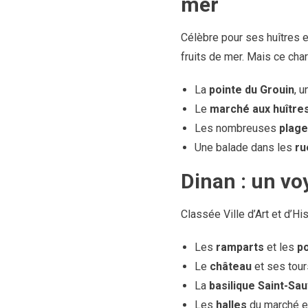
mer
Célèbre pour ses huîtres e
fruits de mer. Mais ce charm
La
pointe du Grouin
, 
Le
marché aux huître
Les nombreuses
plage
Une balade dans les
ru
Dinan : un vo
Classée Ville d’Art et d’His
Les
ramparts
et les
po
Le
château
et ses tour
La
basilique Saint-Sa
Les
halles
du marché et