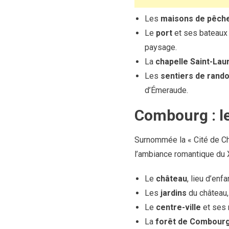
Les
maisons de pêch
Le
port
et ses bateaux 
paysage.
La
chapelle Saint-Lau
Les
sentiers de rand
d’Émeraude.
Combourg : l
Surnommée la « Cité de Ch
l’ambiance romantique du X
Le
château
, lieu d’enf
Les
jardins
du château, 
Le
centre-ville
et ses 
La
forêt de Combour