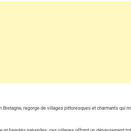
pépites
à
ne
pas
manquer autour
de
Saint-
Malo
n Bretagne, regorge de villages pittoresques et charmants qui mé
oine et beautés naturelles, ces villages offrent un dépaysement to