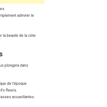
tes.
implement admirer le
r la beauté de la côte
s
ous plongera dans
ique de l’époque.
fs fleuris.
asses accueillantes.