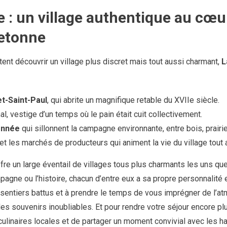
 : un village authentique au cœur
etonne
tent découvrir un village plus discret mais tout aussi charmant,
L
et-Saint-Paul
, qui abrite un magnifique retable du XVIIe siècle.
, vestige d’un temps où le pain était cuit collectivement.
onnée
qui sillonnent la campagne environnante, entre bois, prairi
et les marchés de producteurs qui animent la vie du village tout a
re un large éventail de villages tous plus charmants les uns que 
pagne ou l’histoire, chacun d’entre eux a sa propre personnalité e
 sentiers battus et à prendre le temps de vous imprégner de l’
des souvenirs inoubliables. Et pour rendre votre séjour encore pl
culinaires locales et de partager un moment convivial avec les hab