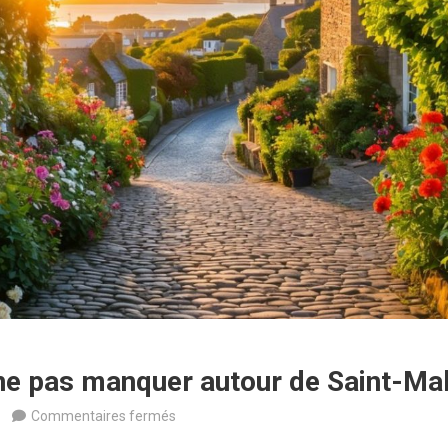
 ne pas manquer autour de Saint-Ma
sur
Commentaires fermés
Les