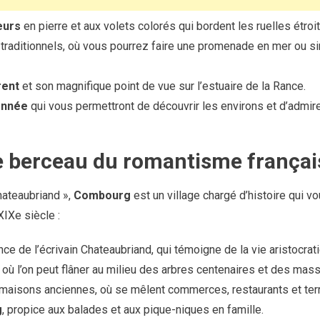
eurs
en pierre et aux volets colorés qui bordent les ruelles étroi
traditionnels, où vous pourrez faire une promenade en mer ou s
rent
et son magnifique point de vue sur l’estuaire de la Rance.
onnée
qui vous permettront de découvrir les environs et d’admire
e berceau du romantisme françai
ateaubriand »,
Combourg
est un village chargé d’histoire qui v
IXe siècle :
ance de l’écrivain Chateaubriand, qui témoigne de la vie aristocrat
où l’on peut flâner au milieu des arbres centenaires et des massi
maisons anciennes, où se mêlent commerces, restaurants et terr
g
, propice aux balades et aux pique-niques en famille.