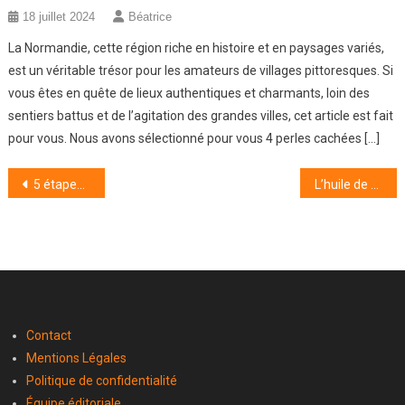
18 juillet 2024
Béatrice
La Normandie, cette région riche en histoire et en paysages variés,
est un véritable trésor pour les amateurs de villages pittoresques. Si
vous êtes en quête de lieux authentiques et charmants, loin des
sentiers battus et de l’agitation des grandes villes, cet article est fait
pour vous. Nous avons sélectionné pour vous 4 perles cachées […]
Navigation
5 étapes simples pour prendre soin de vos succulentes
L’huile de Neem, la solution idéale pour protéger et soigner ses plantes
de
l’article
Contact
Mentions Légales
Politique de confidentialité
Équipe éditoriale