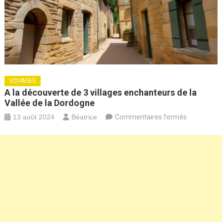
VOYAGES
A la découverte de 3 villages enchanteurs de la
Vallée de la Dordogne
sur
13 août 2024
Béatrice
Commentaires fermés
A
la
découverte
de
3
villages
enchanteur
la