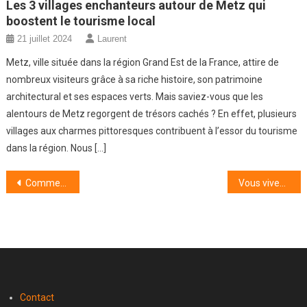
Les 3 villages enchanteurs autour de Metz qui
boostent le tourisme local
21 juillet 2024
Laurent
Metz, ville située dans la région Grand Est de la France, attire de
nombreux visiteurs grâce à sa riche histoire, son patrimoine
architectural et ses espaces verts. Mais saviez-vous que les
alentours de Metz regorgent de trésors cachés ? En effet, plusieurs
villages aux charmes pittoresques contribuent à l’essor du tourisme
dans la région. Nous […]
Navigation
Comment faire face à la pénurie de candidats et transformer cette situation en opportunité ?
Vous vivez en appartement, voici un Top 10 des meilleures races de chiens d’appartement
de
l’article
Contact