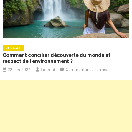
VOYAGES
Comment concilier découverte du monde et
respect de l’environnement ?
sur
22 juin 2024
Laurent
Commentaires fermés
Comment
concilier
découverte
du
monde
et
respect
de