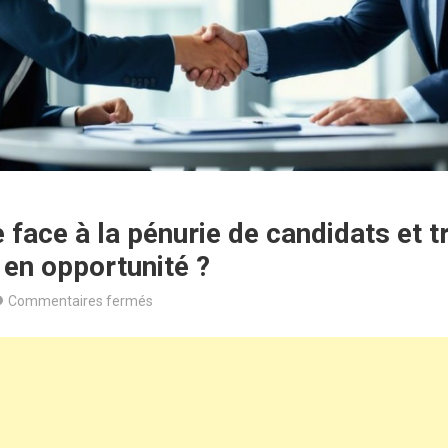
face à la pénurie de candidats et 
 en opportunité ?
sur
Commentaires fermés
Comment
faire
face
à
la