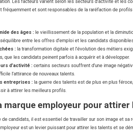
uation. Les facteurs varient selon les secteurs d’activité et les
nt fréquemment et sont responsables de la raréfaction de profil
ide des âges :
le vieillissement de la population et la diminu
séquilibre entre les offres d’emploi et les candidats disponibles
chées :
la transformation digitale et l’évolution des métiers e
s, que les candidats peinent parfois à acquérir et à développer.
urs d’activité :
certains secteurs souffrent d’une image négati
fficile l’attirance de nouveaux talents.
 entreprises :
la guerre des talents est de plus en plus féroce,
r à attirer les meilleurs profils.
 marque employeur pour attirer l
e de candidats, il est essentiel de travailler sur son image et sa 
ployeur est un levier puissant pour attirer les talents et se dé