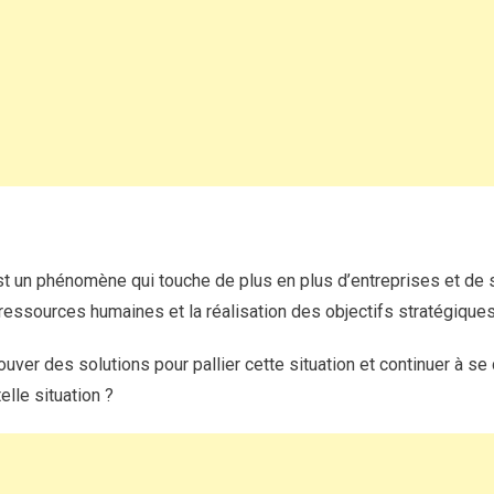
pénurie
de
candidats
et
transformer
cette
situation
en
opportunité
?
t un phénomène qui touche de plus en plus d’entreprises et de se
s ressources humaines et la réalisation des objectifs stratégiques
ouver des solutions pour pallier cette situation et continuer à s
lle situation ?