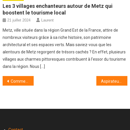
Les 3 villages enchanteurs autour de Metz qui
boostent le tourisme local
21 juillet 2024
Laurent
Metz, ville située dans la région Grand Est de la France, attire de
nombreux visiteurs grâce à sa riche histoire, son patrimoine
architectural et ses espaces verts. Mais saviez-vous que les
alentours de Metz regorgent de trésors cachés ? En effet, plusieurs
villages aux charmes pittoresques contribuent à l’essor du tourisme
dans la région. Nous […]
Navigation
Comment trouver une voiture pas chère à louer ?
Aspirateur robot : efficace ou gadget ?
de
l’article
Contact