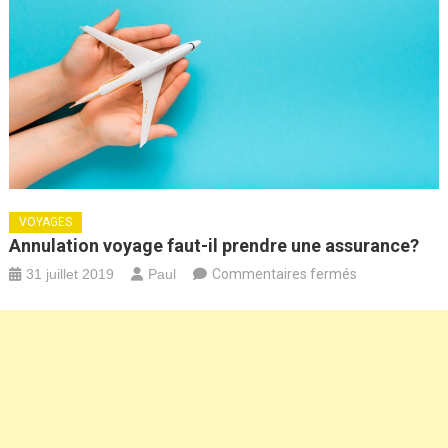
VOYAGES
Annulation voyage faut-il prendre une assurance?
sur
31 juillet 2019
Paul
Commentaires fermés
Annulation
voyage
faut-
il
prendre
une
assurance?