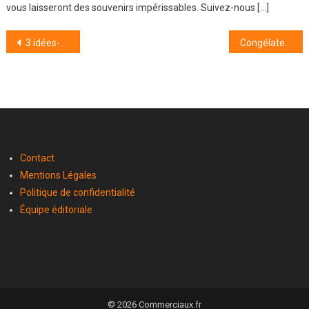
vous laisseront des souvenirs impérissables. Suivez-nous […]
Navigation
3 idées-cadeaux inoubliables à offrir en tant qu’invité : surprenez vos hôtes avec élégance et originalité
Congélateur : combien de temps peut-il tenir sans électricité ?
de
l’article
Contact
Mentions Légales
Politique de confidentialité
Équipe éditoriale
© 2026 Commerciaux.fr