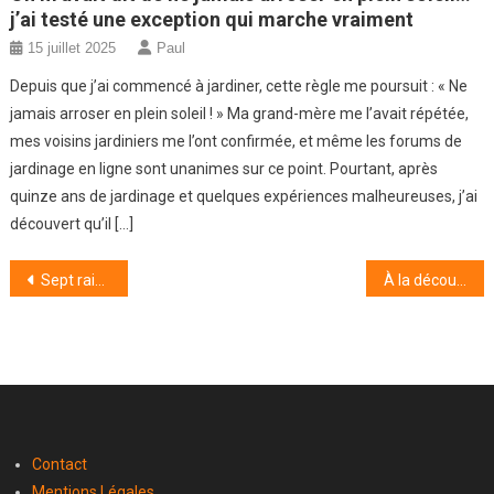
j’ai testé une exception qui marche vraiment
15 juillet 2025
Paul
Depuis que j’ai commencé à jardiner, cette règle me poursuit : « Ne
jamais arroser en plein soleil ! » Ma grand-mère me l’avait répétée,
mes voisins jardiniers me l’ont confirmée, et même les forums de
jardinage en ligne sont unanimes sur ce point. Pourtant, après
quinze ans de jardinage et quelques expériences malheureuses, j’ai
découvert qu’il […]
Navigation
Sept raisons irrésistibles de tomber éperdument amoureux de la ville de New York
À la découverte de l’île Canaries la moins soumise aux caprices du vent
de
l’article
Contact
Mentions Légales