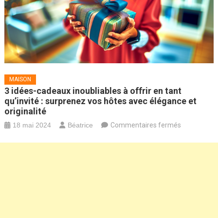
MAISON
3 idées-cadeaux inoubliables à offrir en tant
qu’invité : surprenez vos hôtes avec élégance et
originalité
sur
18 mai 2024
Béatrice
Commentaires fermés
3
idées-
cadeaux
inoubliables
à
offrir
en