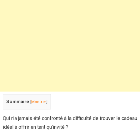
tant
qu’invité
:
surprenez
vos
hôtes
avec
élégance
et
originalité
Sommaire
[
Montrer
]
Qui n’a jamais été confronté à la difficulté de trouver le cadeau
idéal à offrir en tant qu’invité ?