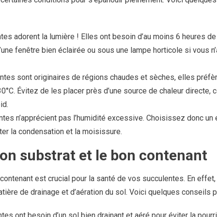
tes adorent la lumière ! Elles ont besoin d’au moins 6 heures de l
une fenêtre bien éclairée ou sous une lampe horticole si vous 
ntes sont originaires de régions chaudes et sèches, elles préfè
0°C. Évitez de les placer près d’une source de chaleur directe, 
id.
ntes n’apprécient pas l’humidité excessive. Choisissez donc un 
iter la condensation et la moisissure.
 bon substrat et le bon contenant
 contenant est crucial pour la santé de vos succulentes. En effet
ière de drainage et d’aération du sol. Voici quelques conseils po
tes ont besoin d’un sol bien drainant et aéré pour éviter la pourr