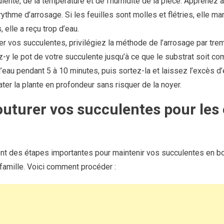
ulente, de la température et de l’humidité de la pièce. Apprenez 
ythme d’arrosage. Si les feuilles sont molles et flétries, elle ma
 elle a reçu trop d’eau.
er vos succulentes, privilégiez la méthode de l’arrosage par tr
ez-y le pot de votre succulente jusqu’à ce que le substrat soit c
’eau pendant 5 à 10 minutes, puis sortez-la et laissez l’excès d’
er la plante en profondeur sans risquer de la noyer.
bouturer vos succulentes pour les 
sont des étapes importantes pour maintenir vos succulentes en bo
 famille. Voici comment procéder :