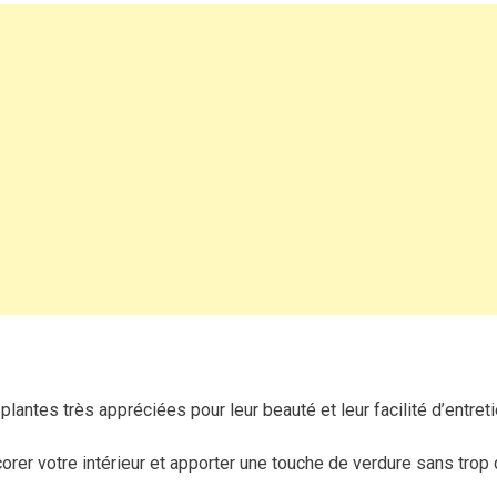
étapes
simples
pour
prendre
soin
de
vos
succulentes
antes très appréciées pour leur beauté et leur facilité d’entreti
orer votre intérieur et apporter une touche de verdure sans trop d