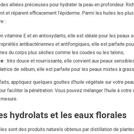
des alliées précieuses pour hydrater la peau en profondeur. Ric
ent et réparent efficacement l’épiderme. Parmi les huiles les p
e :
en vitamine E et en antioxydants, elle est idéale pour les peaux 
ropriétés antibactériennes et antifongiques, elle est parfaite po
ones du corps plus sèches comme les coudes ou les talons;
ce
: très douce et nourrissante, elle convient aux peaux sensibles 
latrice de sébum, elle est parfaite pour les peaux mixtes à gras
nfaits, appliquez quelques gouttes d’huile végétale sur votre pe
r faciliter la pénétration. Vous pouvez mélanger l’huile à votre
r mesure.
es hydrolats et les eaux florales
les sont des produits naturels obtenus par distillation de plantes