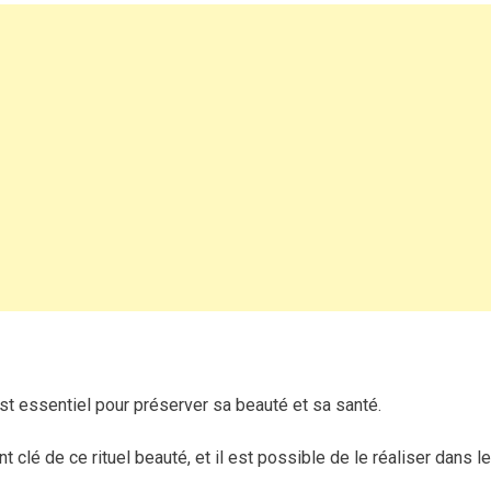
conseils
efficaces
pour
une
peau
éclatante
t essentiel pour préserver sa beauté et sa santé.
t clé de ce rituel beauté, et il est possible de le réaliser dans l