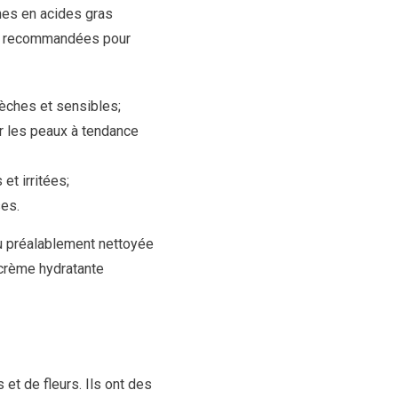
hes en acides gras
lus recommandées pour
sèches et sensibles;
ur les peaux à tendance
et irritées;
ses.
au préalablement nettoyée
 crème hydratante
 et de fleurs. Ils ont des