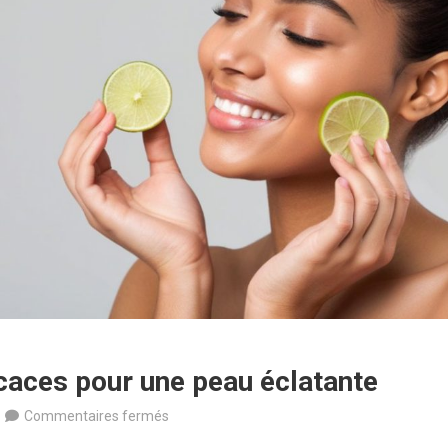
icaces pour une peau éclatante
sur
Commentaires fermés
5