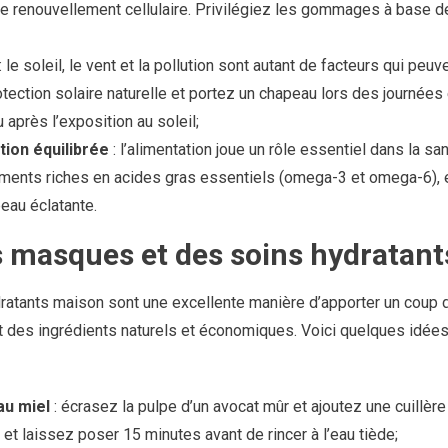
le renouvellement cellulaire. Privilégiez les gommages à base d
: le soleil, le vent et la pollution sont autant de facteurs qui peu
tection solaire naturelle et portez un chapeau lors des journées
 après l’exposition au soleil;
ion équilibrée
: l’alimentation joue un rôle essentiel dans la san
liments riches en acides gras essentiels (omega-3 et omega-6), 
eau éclatante.
es masques et des soins hydratan
atants maison sont une excellente manière d’apporter un coup d
ant des ingrédients naturels et économiques. Voici quelques idée
au miel
: écrasez la pulpe d’un avocat mûr et ajoutez une cuillère
et laissez poser 15 minutes avant de rincer à l’eau tiède;