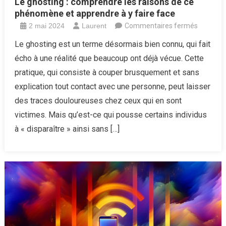
Le ghosting : comprendre les raisons de ce
phénomène et apprendre à y faire face
sur
2 mai 2024
Laurent
Commentaires fermés
Le
Le ghosting est un terme désormais bien connu, qui fait
ghosting
écho à une réalité que beaucoup ont déjà vécue. Cette
:
pratique, qui consiste à couper brusquement et sans
compren
explication tout contact avec une personne, peut laisser
les
des traces douloureuses chez ceux qui en sont
raisons
de
victimes. Mais qu’est-ce qui pousse certains individus
ce
à « disparaître » ainsi sans […]
phénom
et
apprend
à
y
faire
face