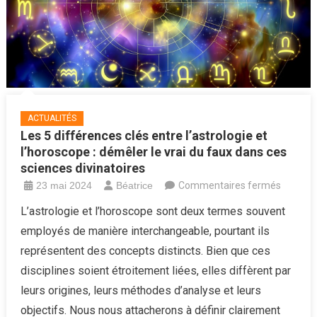
ACTUALITÉS
Les 5 différences clés entre l’astrologie et
l’horoscope : démêler le vrai du faux dans ces
sciences divinatoires
sur
23 mai 2024
Béatrice
Commentaires fermés
Les
L’astrologie et l’horoscope sont deux termes souvent
5
employés de manière interchangeable, pourtant ils
différe
représentent des concepts distincts. Bien que ces
clés
disciplines soient étroitement liées, elles diffèrent par
entre
leurs origines, leurs méthodes d’analyse et leurs
l’astrolo
et
objectifs. Nous nous attacherons à définir clairement