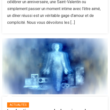
célébrer un anniversaire, une Saint-Valentin ou
romantiqu
simplement passer un moment intime avec l’être aimé,
inoubliable
en
un dîner réussi est un véritable gage d’amour et de
10
complicité. Nous vous dévoilons les […]
étapes
ACTUALITÉS