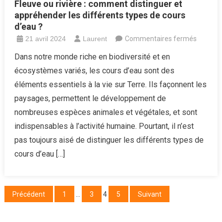
Fleuve ou rivière : comment distinguer et
appréhender les différents types de cours
d’eau ?
sur
21 avril 2024
Laurent
Commentaires fermés
Fleuve
Dans notre monde riche en biodiversité et en
ou
écosystèmes variés, les cours d’eau sont des
rivière
éléments essentiels à la vie sur Terre. Ils façonnent les
:
paysages, permettent le développement de
comme
nombreuses espèces animales et végétales, et sont
distingu
et
indispensables à l’activité humaine. Pourtant, il n’est
appréh
pas toujours aisé de distinguer les différents types de
les
cours d’eau […]
différen
types
de
Pagination
Précédent
1
…
3
4
5
Suivant
cours
des
d’eau