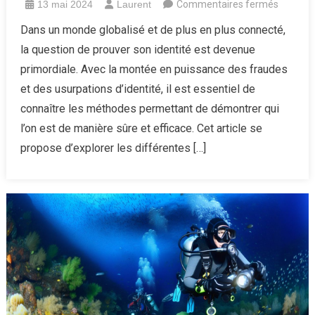
sur
13 mai 2024
Laurent
Commentaires fermés
La
Dans un monde globalisé et de plus en plus connecté,
preuve
la question de prouver son identité est devenue
d’identit
primordiale. Avec la montée en puissance des fraudes
:
et des usurpations d’identité, il est essentiel de
un
connaître les méthodes permettant de démontrer qui
enjeu
majeur
l’on est de manière sûre et efficace. Cet article se
dans
propose d’explorer les différentes […]
notre
société
modern