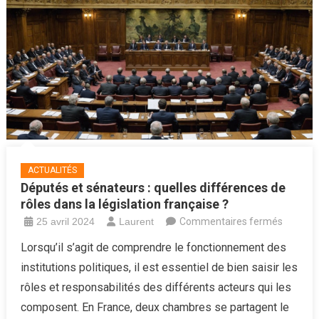
et
écologie
au
rendez-
vous
ACTUALITÉS
Députés et sénateurs : quelles différences de
rôles dans la législation française ?
sur
25 avril 2024
Laurent
Commentaires fermés
Député
Lorsqu’il s’agit de comprendre le fonctionnement des
et
institutions politiques, il est essentiel de bien saisir les
sénateu
rôles et responsabilités des différents acteurs qui les
:
composent. En France, deux chambres se partagent le
quelles