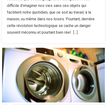
cachée
difficile d’imaginer nos vies sans ces objets qui
des
facilitent notre quotidien, que ce soit au travail, à la
multipri
maison, ou même dans nos loisirs. Pourtant, derrière
:
un
cette révolution technologique se cache un danger
danger
souvent méconnu et pourtant bien réel : […]
qui
se
glisse
dans
nos
intérieu