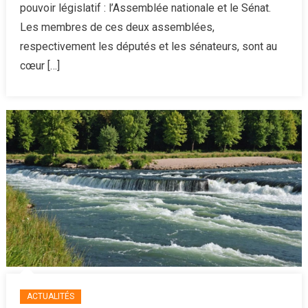
pouvoir législatif : l’Assemblée nationale et le Sénat.
différe
de
Les membres de ces deux assemblées,
rôles
respectivement les députés et les sénateurs, sont au
dans
cœur […]
la
législat
françai
?
ACTUALITÉS