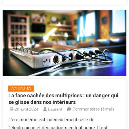
bloqué:
les
signes
révélat
ACTUALITÉS
La face cachée des multiprises : un danger qui
se glisse dans nos intérieurs
sur
28 avril 2024
Laurent
Commentaires fermés
La
L’ère moderne est indéniablement celle de
face
l’électronique et des gadgets en tout genre. Il est