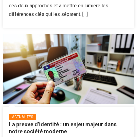
l’horos
ces deux approches et à mettre en lumière les
:
différences clés qui les séparent. […]
démêle
le
vrai
du
faux
dans
ces
science
divinato
ACTUALITÉS
La preuve d’identité : un enjeu majeur dans
notre société moderne