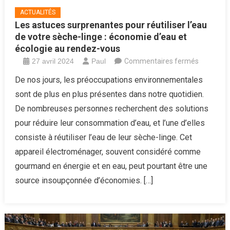
ACTUALITÉS
Les astuces surprenantes pour réutiliser l’eau
de votre sèche-linge : économie d’eau et
écologie au rendez-vous
sur
27 avril 2024
Paul
Commentaires fermés
Les
De nos jours, les préoccupations environnementales
astuces
sont de plus en plus présentes dans notre quotidien.
surprena
De nombreuses personnes recherchent des solutions
pour
pour réduire leur consommation d’eau, et l’une d’elles
réutiliser
consiste à réutiliser l’eau de leur sèche-linge. Cet
l’eau
de
appareil électroménager, souvent considéré comme
votre
gourmand en énergie et en eau, peut pourtant être une
sèche-
source insoupçonnée d’économies. […]
linge
:
économi
d’eau