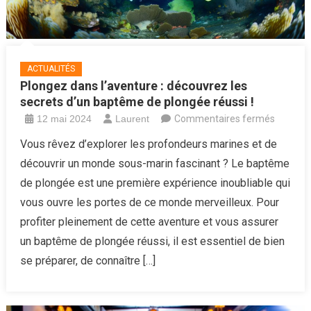
ACTUALITÉS
Plongez dans l’aventure : découvrez les
secrets d’un baptême de plongée réussi !
sur
12 mai 2024
Laurent
Commentaires fermés
Plongez
Vous rêvez d’explorer les profondeurs marines et de
dans
découvrir un monde sous-marin fascinant ? Le baptême
l’aventu
de plongée est une première expérience inoubliable qui
:
vous ouvre les portes de ce monde merveilleux. Pour
découvr
profiter pleinement de cette aventure et vous assurer
les
secrets
un baptême de plongée réussi, il est essentiel de bien
d’un
se préparer, de connaître […]
baptêm
de
plongée