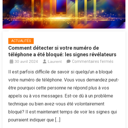
ACTUALITÉS
Comment détecter si votre numéro de
téléphone a été bloqué: les signes révélateurs
sur
30 avril 2024
Laurent
Commentaires fermés
Comme
Il est parfois difficile de savoir si quelqu’un a bloqué
détecte
votre numéro de téléphone. Vous vous demandez peut-
si
être pourquoi cette personne ne répond plus à vos
votre
appels ou à vos messages. Est-ce dû à un problème
numéro
technique ou bien avez-vous été volontairement
de
télépho
bloqué? Il est maintenant temps de voir les signes qui
a
pourraient indiquer que […]
été