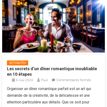
réussi
!
ACTUALITÉS
Les secrets d’un dîner romantique inoubliable
en 10 étapes
sur
6 mai 2024
Paul
Commentaires fermés
Les
Organiser un dîner romantique parfait est un art qui
secrets
demande de la créativité, de la délicatesse et une
d’un
attention particulière aux détails. Que ce soit pour
dîner