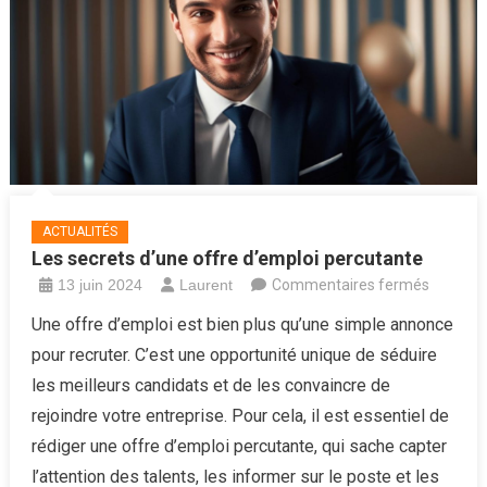
et
de
la
culture
ACTUALITÉS
Les secrets d’une offre d’emploi percutante
sur
13 juin 2024
Laurent
Commentaires fermés
Les
Une offre d’emploi est bien plus qu’une simple annonce
secrets
pour recruter. C’est une opportunité unique de séduire
d’une
les meilleurs candidats et de les convaincre de
offre
rejoindre votre entreprise. Pour cela, il est essentiel de
d’emploi
rédiger une offre d’emploi percutante, qui sache capter
percuta
l’attention des talents, les informer sur le poste et les