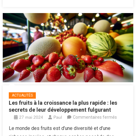
pour
une
corresp
réussie
ACTUALITÉS
Les fruits à la croissance la plus rapide : les
secrets de leur développement fulgurant
sur
27 mai 2024
Paul
Commentaires fermés
Les
Le monde des fruits est d’une diversité et d’une
fruits