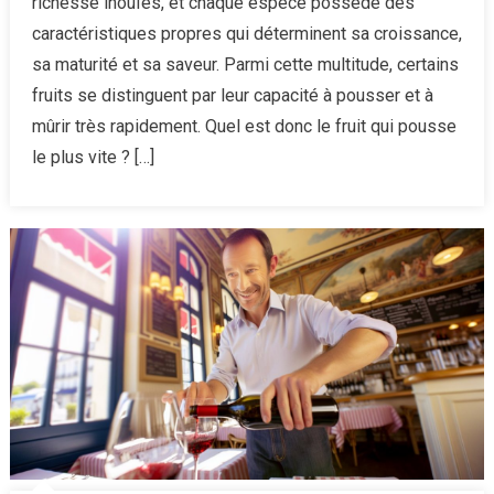
richesse inouïes, et chaque espèce possède des
à
caractéristiques propres qui déterminent sa croissance,
la
sa maturité et sa saveur. Parmi cette multitude, certains
croissanc
fruits se distinguent par leur capacité à pousser et à
la
plus
mûrir très rapidement. Quel est donc le fruit qui pousse
rapide
le plus vite ? […]
:
les
secrets
de
leur
développ
fulgurant