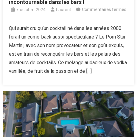
incontournable dans les bars !
7 octobre 2024
Laurent
Commentaires fermés
sur
Ce
Qui aurait cru qu’un cocktail né dans les années 2000
cocktail
ferait un come-back aussi spectaculaire ? Le Porn Star
oublié
Martini, avec son nom provocateur et son goût exquis,
fait
est en train de reconquérir les bars et les palais des
son
amateurs de cocktails. Ce mélange audacieux de vodka
grand
retour
vanillée, de fruit de la passion et de […]
:
découvrez
pourquoi
il
est
désormais
incontournable
dans