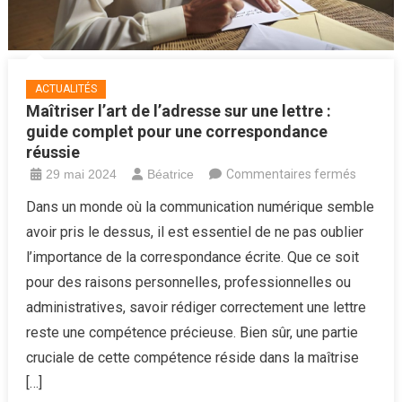
ACTUALITÉS
Maîtriser l’art de l’adresse sur une lettre :
guide complet pour une correspondance
réussie
sur
29 mai 2024
Béatrice
Commentaires fermés
Maîtrise
Dans un monde où la communication numérique semble
l’art
avoir pris le dessus, il est essentiel de ne pas oublier
de
l’importance de la correspondance écrite. Que ce soit
l’adress
pour des raisons personnelles, professionnelles ou
sur
administratives, savoir rédiger correctement une lettre
une
lettre
reste une compétence précieuse. Bien sûr, une partie
:
cruciale de cette compétence réside dans la maîtrise
guide
[…]
complet