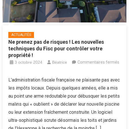
les
bars
!
ACTUALITÉS
Ne prenez pas de risques ! Les nouvelles
techniques du Fisc pour contrôler votre
propriété !
3 octobre 2024
Béatrice
Commentaires fermés
sur
Ne
L’administration fiscale française ne plaisante pas avec
prenez
les impôts locaux. Depuis quelques années, elle a mis
pas
au point une arme redoutable pour débusquer les petits
de
malins qui « oublient » de déclarer leur nouvelle piscine
risques
ou leur extension fraîchement construite. Un logiciel
!
Les
ultra-sophistiqué scrute désormais les toits et jardins
nouvelles
de l’Hexagone à la recherche de la moindre […]