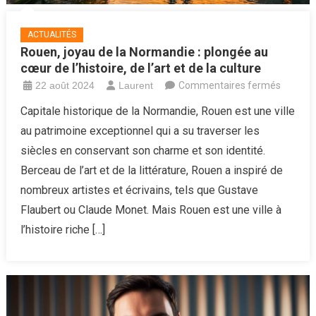
ACTUALITÉS
Rouen, joyau de la Normandie : plongée au
cœur de l’histoire, de l’art et de la culture
sur
22 août 2024
Laurent
Commentaires fermés
Rouen,
Capitale historique de la Normandie, Rouen est une ville
joyau
au patrimoine exceptionnel qui a su traverser les
de
siècles en conservant son charme et son identité.
la
Berceau de l’art et de la littérature, Rouen a inspiré de
Norman
nombreux artistes et écrivains, tels que Gustave
:
plongée
Flaubert ou Claude Monet. Mais Rouen est une ville à
au
l’histoire riche […]
cœur
de
l’histoire
de
l’art