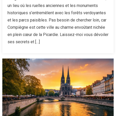
:
un lieu où les ruelles anciennes et les monuments
La
historiques s’entremêlent avec les forêts verdoyantes
perle
et les parcs paisibles. Pas besoin de chercher loin, car
de
Compiègne est cette ville au charme envoûtant nichée
la
Picardie
en plein cœur de la Picardie. Laissez-moi vous dévoiler
au
ses secrets et […]
cœur
de
l’Histoire
et
de
la
nature