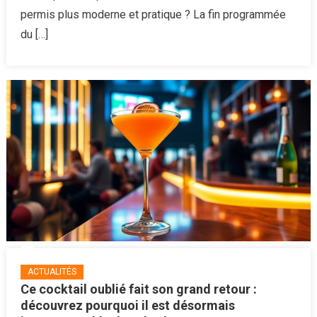
de
permis plus moderne et pratique ? La fin programmée
conduire
du […]
dès
que
possible
ACTUALITÉS
Ce cocktail oublié fait son grand retour :
découvrez pourquoi il est désormais