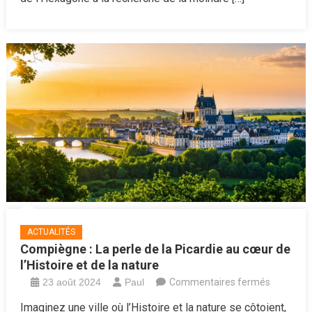
techniques
du
Fisc
pour
contrôler
votre
propriété
!
ACTUALITÉS
Compiègne : La perle de la Picardie au cœur de
l’Histoire et de la nature
sur
23 août 2024
Paul
Commentaires fermés
Compièg
Imaginez une ville où l’Histoire et la nature se côtoient,