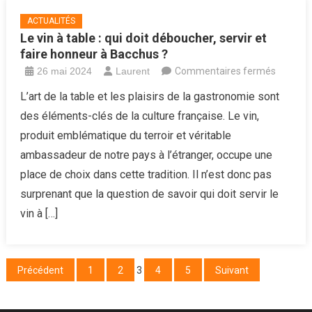
ACTUALITÉS
Le vin à table : qui doit déboucher, servir et
faire honneur à Bacchus ?
sur
26 mai 2024
Laurent
Commentaires fermés
Le
L’art de la table et les plaisirs de la gastronomie sont
vin
des éléments-clés de la culture française. Le vin,
à
produit emblématique du terroir et véritable
table
ambassadeur de notre pays à l’étranger, occupe une
:
place de choix dans cette tradition. Il n’est donc pas
qui
doit
surprenant que la question de savoir qui doit servir le
débouch
vin à […]
servir
et
faire
Pagination
Précédent
1
2
3
4
5
Suivant
honneur
des
à