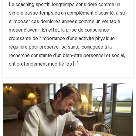
Le
Le coaching sportif, longtemps considéré comme un
coaching
simple passe-temps ou un complément d’activité, a su
sportif
s’imposer ces dernières années comme un véritable
:
métier d’avenir. En effet, la prise de conscience
un
croissante de l’importance d’une activité physique
métier
d’avenir
régulière pour préserver sa santé, conjuguée à la
au
recherche constante d’un bien-être personnel et social,
cœur
ont profondément modifié les […]
des
préoccupa
actuelles