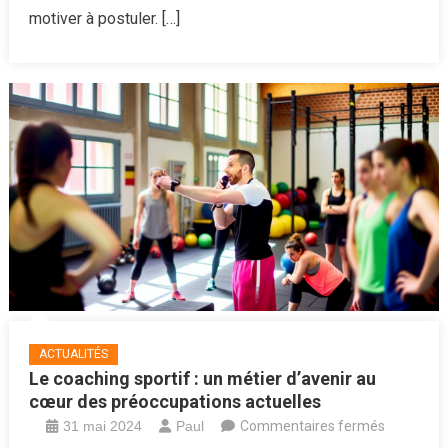
motiver à postuler. […]
ACTUALITÉS
Le coaching sportif : un métier d’avenir au
cœur des préoccupations actuelles
sur
31 mai 2024
Paul
Commentaires fermés