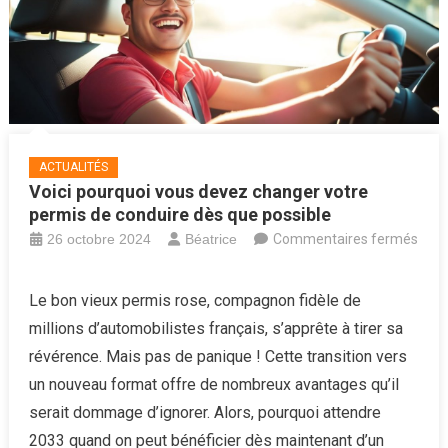
ACTUALITÉS
Voici pourquoi vous devez changer votre
permis de conduire dès que possible
26 octobre 2024
Béatrice
Commentaires fermés
sur
Voici
Le bon vieux permis rose, compagnon fidèle de
pourquoi
millions d’automobilistes français, s’apprête à tirer sa
vous
révérence. Mais pas de panique ! Cette transition vers
devez
un nouveau format offre de nombreux avantages qu’il
changer
serait dommage d’ignorer. Alors, pourquoi attendre
votre
permis
2033 quand on peut bénéficier dès maintenant d’un