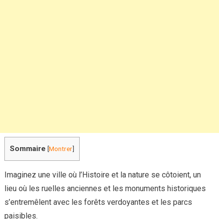
cœur
de
l’Histoire
et
de
la
nature
Sommaire
[
Montrer
]
Imaginez une ville où l’Histoire et la nature se côtoient, un
lieu où les ruelles anciennes et les monuments historiques
s’entremêlent avec les forêts verdoyantes et les parcs
paisibles.