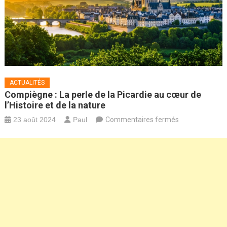
ACTUALITÉS
Compiègne : La perle de la Picardie au cœur de
l’Histoire et de la nature
sur
23 août 2024
Paul
Commentaires fermés
Compiègne
:
La
perle
de
la
Picardie
au