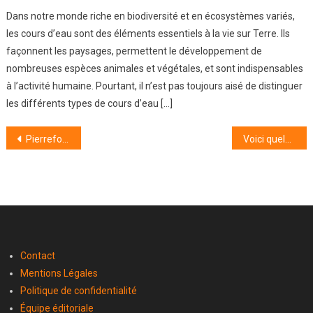
Dans notre monde riche en biodiversité et en écosystèmes variés,
les cours d’eau sont des éléments essentiels à la vie sur Terre. Ils
façonnent les paysages, permettent le développement de
nombreuses espèces animales et végétales, et sont indispensables
à l’activité humaine. Pourtant, il n’est pas toujours aisé de distinguer
les différents types de cours d’eau […]
Navigation
Pierrefonds : une escapade féerique au cœur des Hauts-de-France
Voici quelques conseils pour éviter les crevaisons en voiture
de
l’article
Contact
Mentions Légales
Politique de confidentialité
Équipe éditoriale