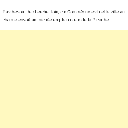
Pas besoin de chercher loin, car Compiègne est cette ville au
charme envoûtant nichée en plein cœur de la Picardie.