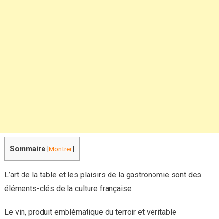
servir
et
faire
honneur
à
Bacchus
?
Sommaire
[
Montrer
]
L’art de la table et les plaisirs de la gastronomie sont des
éléments-clés de la culture française.
Le vin, produit emblématique du terroir et véritable