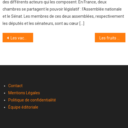
des différents acteurs qui les composent. En France, deux
chambres se partagent le pouvoir législatif : l’Assemblée nationale
et le Sénat. Les membres de ces deux assemblées, respectivement
les députés et les sénateurs, sont au cœur […]
Navigation
Les vacances scolaires aux États-Unis : une mosaïque de périodes et de traditions
Les fruits à la croissance la plus rapide : les secrets de leur développement fulgurant
de
l’article
Contact
Mentions Légales
Politique de confidentialité
Équipe éditoriale