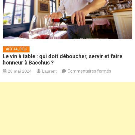
ACTUALITÉS
Le vin à table : qui doit déboucher, servir et faire
honneur à Bacchus ?
sur
26 mai 2024
Laurent
Commentaires fermés
Le
vin
à
table
:
qui
doit
déboucher,