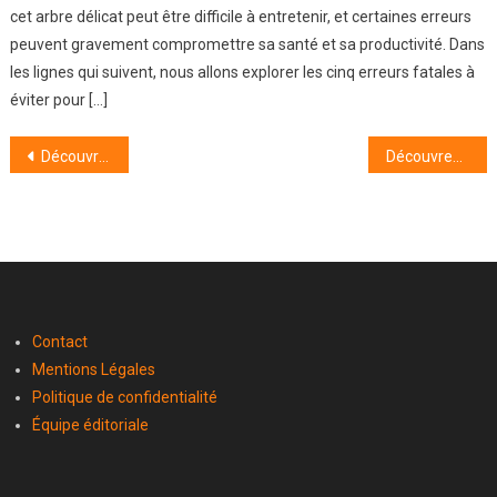
cet arbre délicat peut être difficile à entretenir, et certaines erreurs
peuvent gravement compromettre sa santé et sa productivité. Dans
les lignes qui suivent, nous allons explorer les cinq erreurs fatales à
éviter pour […]
Navigation
Découvrez les secrets pour choisir la croisière idéale pour vos vacances
Découvrez nos conseils et astuces pour faire des économies lors de vos courses !
de
l’article
Contact
Mentions Légales
Politique de confidentialité
Équipe éditoriale