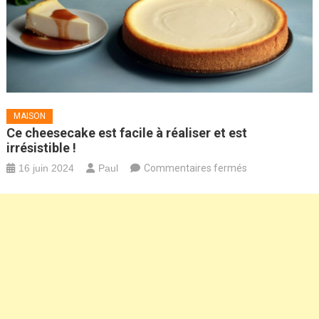
MAISON
Ce cheesecake est facile à réaliser et est
irrésistible !
sur
16 juin 2024
Paul
Commentaires fermés
Ce
cheesecake
est
facile
à
réaliser
et
est