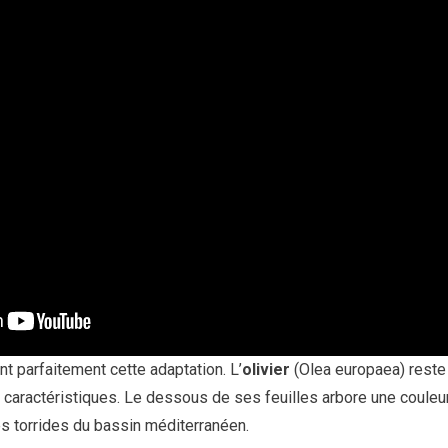
nt parfaitement cette adaptation. L’
olivier
(Olea europaea) reste 
s caractéristiques. Le dessous de ses feuilles arbore une couleur
s torrides du bassin méditerranéen.