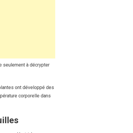
e seulement à décrypter
s plantes ont développé des
mpérature corporelle dans
illes