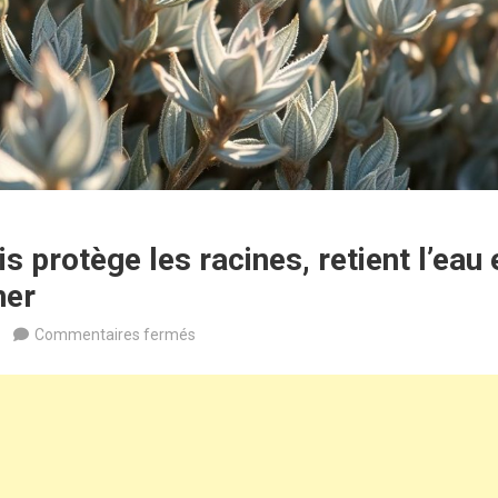
is protège les racines, retient l’eau
her
sur
Commentaires fermés
Ce
feuillage
gris
protège
les