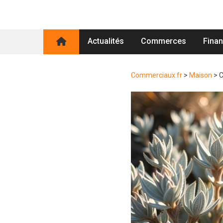
Actualités
Commerces
Fina
Commerciaux.fr
>
Maison
>
C