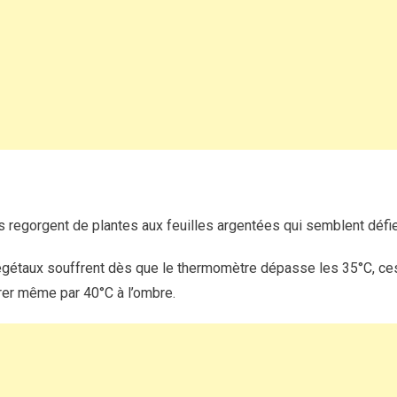
racines,
retient
l’eau
et
supporte
40
°C
sans
broncher
 regorgent de plantes aux feuilles argentées qui semblent défier 
végétaux souffrent dès que le thermomètre dépasse les 35°C, c
er même par 40°C à l’ombre.