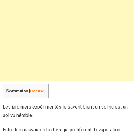
protégeant
vos
plantations
Sommaire
[
Montrer
]
Les jardiniers expérimentés le savent bien : un sol nu est un
sol vulnérable.
Entre les mauvaises herbes qui prolifèrent, l’évaporation