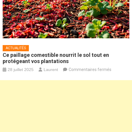
ACTUALITÉS
Ce paillage comestible nourrit le sol tout en
protégeant vos plantations
sur
28 juillet 2025
Laurent
Commentaires fermés
Ce
paillage
comestible
nourrit
le
sol
tout
en