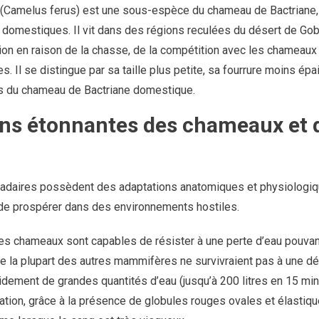
(Camelus ferus) est une sous-espèce du chameau de Bactriane
domestiques. Il vit dans des régions reculées du désert de Gobi
tion en raison de la chasse, de la compétition avec les chameau
. Il se distingue par sa taille plus petite, sa fourrure moins é
s du chameau de Bactriane domestique.
ons étonnantes des chameaux et 
adaires possèdent des adaptations anatomiques et physiologiqu
 de prospérer dans des environnements hostiles.
es chameaux sont capables de résister à une perte d’eau pouvant
ue la plupart des autres mammifères ne survivraient pas à une d
idement de grandes quantités d’eau (jusqu’à 200 litres en 15 minu
tation, grâce à la présence de globules rouges ovales et élastiq