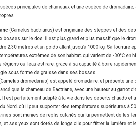
x espèces principales de chameaux et une espèce de dromadaire,
propres.
iane
(Camelus bactrianus) est originaire des steppes et des déser
x bosses sur le dos. Il est plus grand et plus massif que le dro
dre 2,30 mètres et un poids allant jusqu’à 1000 kg. Sa fourrure ép
températures extrêmes de son habitat, qui varient de -30°C en hiv
s régions où l’eau est rare, grâce à sa capacité à boire rapideme
ergie sous forme de graisse dans ses bosses.
Camelus dromedarius) est appelé dromadaire, et présente une se
élancé que le chameau de Bactriane, avec une hauteur au garrot d’
Il est parfaitement adapté à la vie dans les déserts chauds et a
e du Nord, où il peut supporter des températures supérieures à 50
arines sont munies de replis cutanés qui lui permettent de les f
, et ses yeux sont dotés de longs cils pour filtrer la lumière et l