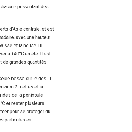
 chacune présentant des
ts d’Asie centrale, et est
madaire, avec une hauteur
aisse et laineuse lui
er à +40°C en été. Il est
nt de grandes quantités
ule bosse sur le dos. Il
environ 2 mètres et un
rides de la péninsule
°C et rester plusieurs
ermer pour se protéger du
es particules en