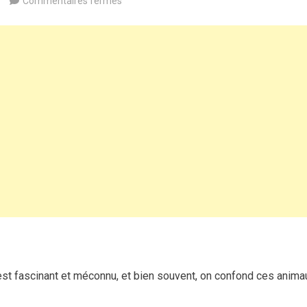
Commentaires fermés
Chameau
vs
dromadaire
:
à
la
découverte
des
chameaux
du
monde
et
de
leurs
particularités
 fascinant et méconnu, et bien souvent, on confond ces anima