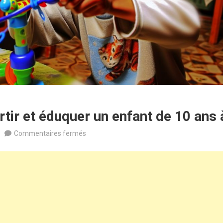
ir et éduquer un enfant de 10 ans 
sur
Commentaires fermés
Comment
divertir
et
éduquer
un
enfant
de