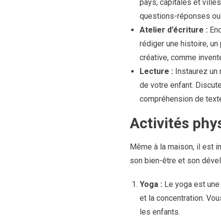
pays, capitales et vill
questions-réponses ou 
Atelier d’écriture :
Enc
rédiger une histoire, un
créative, comme inventer
Lecture :
Instaurez un r
de votre enfant. Discut
compréhension de texte 
Activités phy
Même à la maison, il est i
son bien-être et son déve
Yoga :
Le yoga est une e
et la concentration. Vo
les enfants.