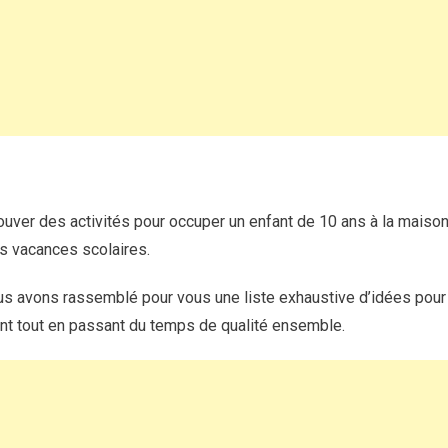
10
ans
à
la
maison
?
 trouver des activités pour occuper un enfant de 10 ans à la maiso
s vacances scolaires.
s avons rassemblé pour vous une liste exhaustive d’idées pour d
fant tout en passant du temps de qualité ensemble.