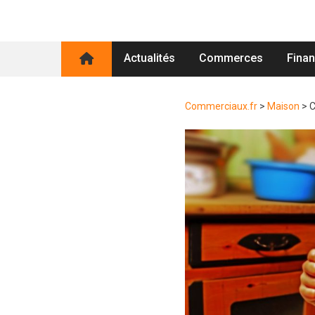
Actualités
Commerces
Fina
Commerciaux.fr
>
Maison
>
C