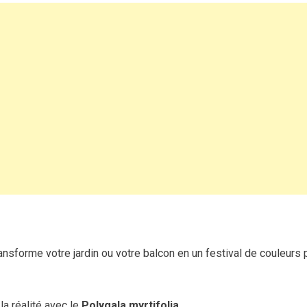
de
l’arbuste
qui
fleurit
presque
toute
l’année
ansforme votre jardin ou votre balcon en un festival de couleurs
la réalité avec le
Polygala myrtifolia
.