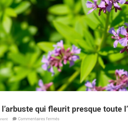
l’arbuste qui fleurit presque toute l
sur
rent
Commentaires fermés
Découverte