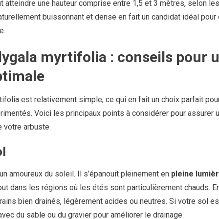
t atteindre une hauteur comprise entre 1,5 et 3 mètres, selon les 
naturellement buissonnant et dense en fait un candidat idéal pour 
e.
lygala myrtifolia : conseils pour 
ptimale
ifolia est relativement simple, ce qui en fait un choix parfait pou
imentés. Voici les principaux points à considérer pour assurer 
 votre arbuste.
l
 un amoureux du soleil. Il s’épanouit pleinement en
pleine lumiè
ut dans les régions où les étés sont particulièrement chauds. En
rains bien drainés, légèrement acides ou neutres. Si votre sol est
avec du sable ou du gravier pour améliorer le drainage.