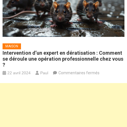
MAISON
Intervention d’un expert en dératisation : Comment
se déroule une opération professionnelle chez vous
?
sur
22 avril 2024
Paul
Commentaires fermés
Intervention
d’un
expert
en
dératisation
:
Comment