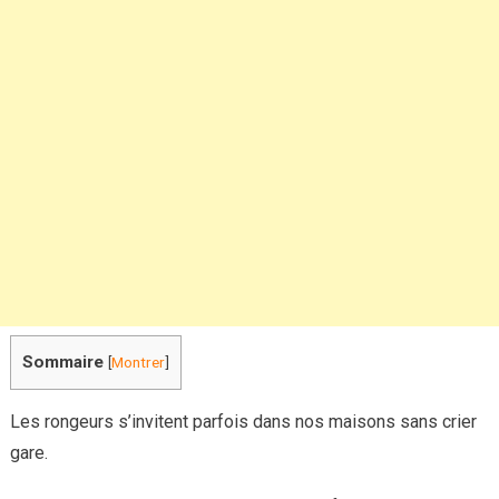
se
déroule
une
opération
professionnelle
chez
vous
?
Sommaire
[
Montrer
]
Les rongeurs s’invitent parfois dans nos maisons sans crier
gare.