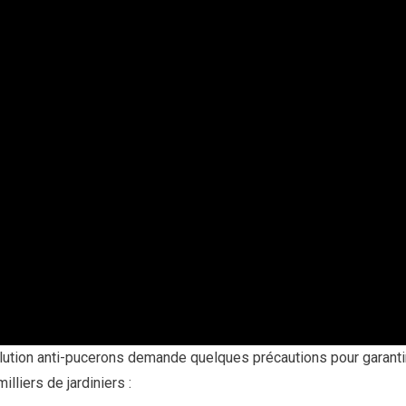
lution anti-pucerons demande quelques précautions pour garantir s
lliers de jardiniers :