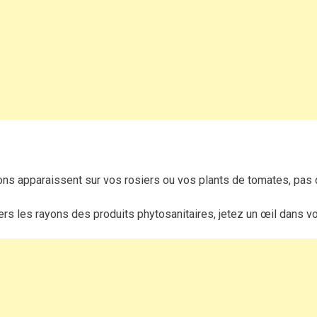
secrète
de
grand-
mère
contre
les
pucerons
qui
fait
ses
preuves
ns apparaissent sur vos rosiers ou vos plants de tomates, pas 
ers les rayons des produits phytosanitaires, jetez un œil dans vo