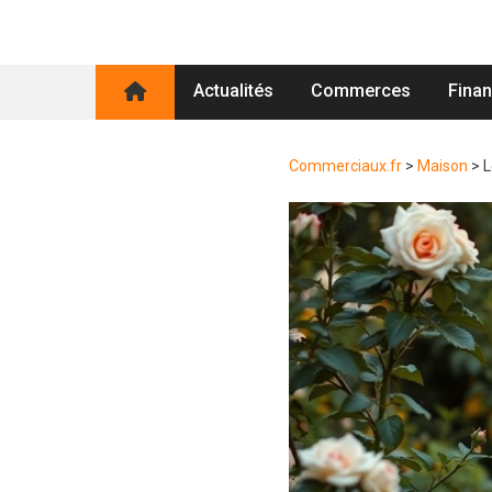
Actualités
Commerces
Fina
Commerciaux.fr
>
Maison
>
L