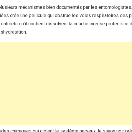
plusieurs mécanismes bien documentés par les entomologistes.
iées crée une pellicule qui obstrue les voies respiratoires des 
naturels qu’il contient dissolvent la couche cireuse protectrice 
éshydratation.
ides chimiques qui ciblent le système nerveux, le savon noir pr