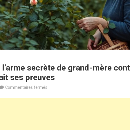
: l’arme secrète de grand-mère cont
ait ses preuves
sur
Commentaires fermés
Le
savon
noir
:
l’arme