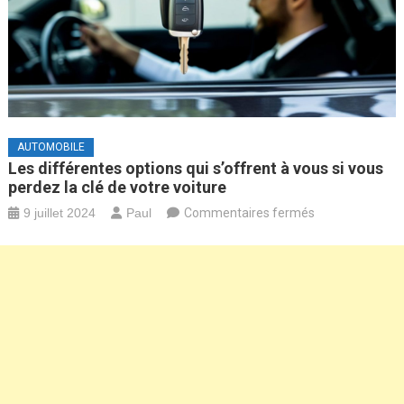
AUTOMOBILE
Les différentes options qui s’offrent à vous si vous
perdez la clé de votre voiture
sur
9 juillet 2024
Paul
Commentaires fermés
Les
différentes
options
qui
s’offrent
à
vous
si