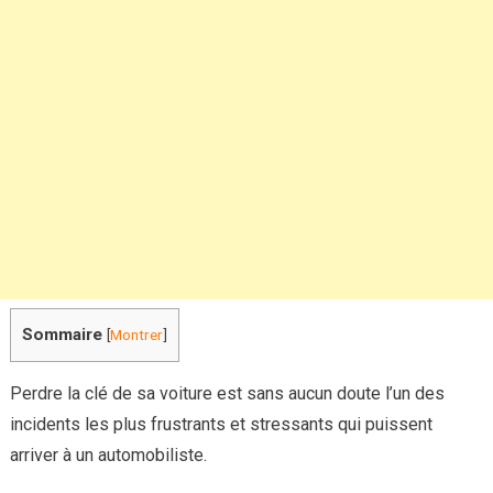
vous
perdez
la
clé
de
votre
voiture
Sommaire
[
Montrer
]
Perdre la clé de sa voiture est sans aucun doute l’un des
incidents les plus frustrants et stressants qui puissent
arriver à un automobiliste.