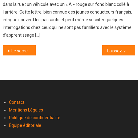
dans la rue : un véhicule avec un « A » rouge sur fond blanc collé à
l’arrière. Cette lettre, bien connue des jeunes conducteurs français,
intrigue souvent les passants et peut même susciter quelques
interrogations chez ceux qui ne sont pas familiers avec le système
d’apprentissage […]
Navigation
Le secret pour des haricots verts réussis
Laissez-vous séduire par ces trois destinations au charme indéniable proche de Strasbourg
de
l’article
Contact
Mentions Légales
Politique de confidentialité
Équipe éditoriale