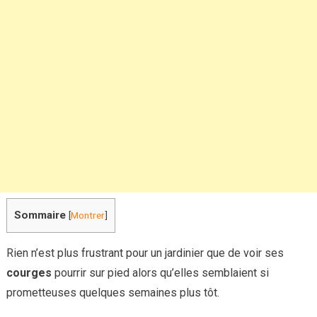
évite
cette
erreu
cour
?
Sommaire
[
Montrer
]
Rien n’est plus frustrant pour un jardinier que de voir ses
courges
pourrir sur pied alors qu’elles semblaient si
prometteuses quelques semaines plus tôt.