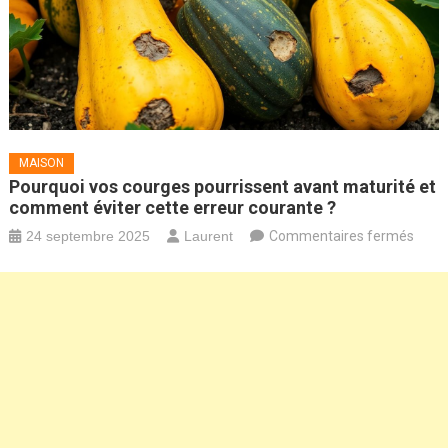
MAISON
Pourquoi vos courges pourrissent avant maturité et
comment éviter cette erreur courante ?
sur
24 septembre 2025
Laurent
Commentaires fermés
Pour
vos
cour
pourr
avan
matur
et
com