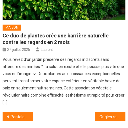
MAISON
Ce duo de plantes crée une barrière naturelle
contre les regards en 2 mois
27 juillet 2025
Laurent
Vous rêvez d’un jardin préservé des regards indiscrets sans
attendre des années ? La solution existe et elle pousse plus vite que
vous ne l’imaginez. Deux plantes aux croissances exceptionnelles
peuvent transformer votre espace extérieur en véritable havre de
paix en seulement huit semaines. Cette association végétale
révolutionnaire combine efficacité, esthétisme et rapidité pour créer
[…]
Navigation
Pantalon skinny : les meilleures associations avec vos chemisiers pour un look chic sans effort
Ongles rouges : 5 inspirations élégantes qui s’adaptent à toutes les occasions