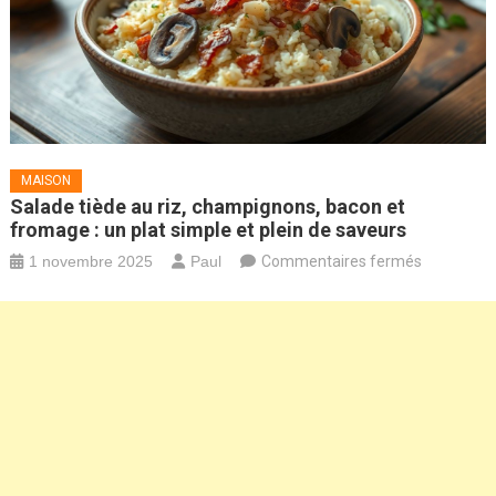
MAISON
Salade tiède au riz, champignons, bacon et
fromage : un plat simple et plein de saveurs
sur
1 novembre 2025
Paul
Commentaires fermés
Salade
tiède
au
riz,
champigno
bacon
et
fromage