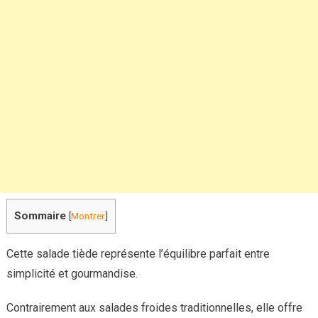
:
un
plat
simple
et
plein
de
saveurs
Sommaire
[
Montrer
]
Cette salade tiède représente l’équilibre parfait entre
simplicité et gourmandise.
Contrairement aux salades froides traditionnelles, elle offre