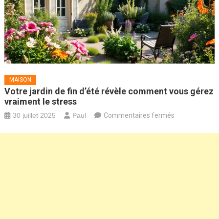
MAISON
Votre jardin de fin d’été révèle comment vous gérez
vraiment le stress
sur
30 juillet 2025
Paul
Commentaires fermés
Votre
jardin
de
fin
d’été
révèle
comment
vous