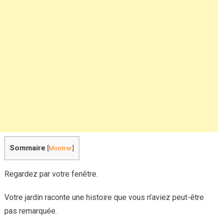
gérez
vraiment
le
stress
Sommaire
[
Montrer
]
Regardez par votre fenêtre.
Votre jardin raconte une histoire que vous n’aviez peut-être
pas remarquée.