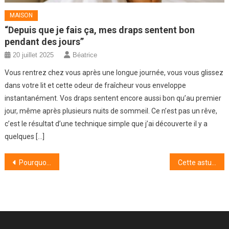
MAISON
“Depuis que je fais ça, mes draps sentent bon
pendant des jours”
20 juillet 2025
Béatrice
Vous rentrez chez vous après une longue journée, vous vous glissez
dans votre lit et cette odeur de fraîcheur vous enveloppe
instantanément. Vos draps sentent encore aussi bon qu’au premier
jour, même après plusieurs nuits de sommeil. Ce n’est pas un rêve,
c’est le résultat d’une technique simple que j’ai découverte il y a
quelques […]
Navigation
Pourquoi les plantes en pot souffrent-elles davantage de la chaleur que celles en pleine terre ?
Cette astuce d’arrosage inversé garde les racines fraîches même à 35°C
de
l’article