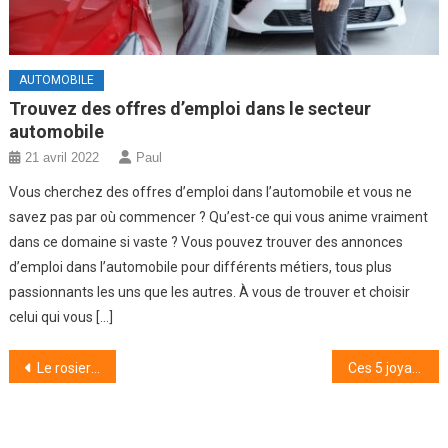
AUTOMOBILE
Trouvez des offres d’emploi dans le secteur
automobile
21 avril 2022
Paul
Vous cherchez des offres d’emploi dans l’automobile et vous ne
savez pas par où commencer ? Qu’est-ce qui vous anime vraiment
dans ce domaine si vaste ? Vous pouvez trouver des annonces
d’emploi dans l’automobile pour différents métiers, tous plus
passionnants les uns que les autres. À vous de trouver et choisir
celui qui vous […]
Navigation
Le rosier grimpant : secrets de culture et d’entretien pour un jardin fleuri
Ces 5 joyaux méconnus autour de Montpellier sont à explorer !
de
l’article