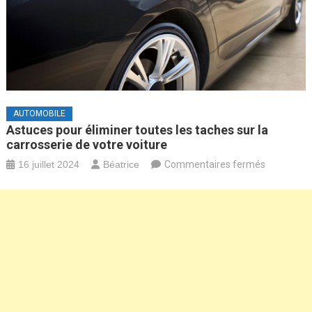
AUTOMOBILE
Astuces pour éliminer toutes les taches sur la
carrosserie de votre voiture
sur
16 juillet 2024
Béatrice
Commentaires fermés
Astuces
pour
éliminer
toutes
les
taches
sur
la