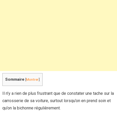
carrosseri
de
votre
voiture
Sommaire
[
Montrer
]
Il n’y a rien de plus frustrant que de constater une tache sur la
carrosserie de sa voiture, surtout lorsqu’on en prend soin et
qu’on la bichonne régulièrement.