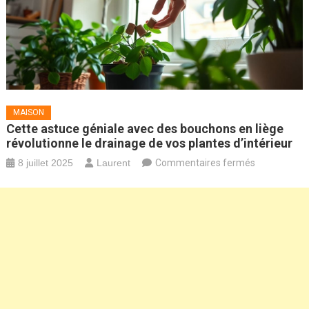
MAISON
Cette astuce géniale avec des bouchons en liège
révolutionne le drainage de vos plantes d’intérieur
sur
8 juillet 2025
Laurent
Commentaires fermés
Cette
astuce
géniale
avec
des
bouchons
en
liège