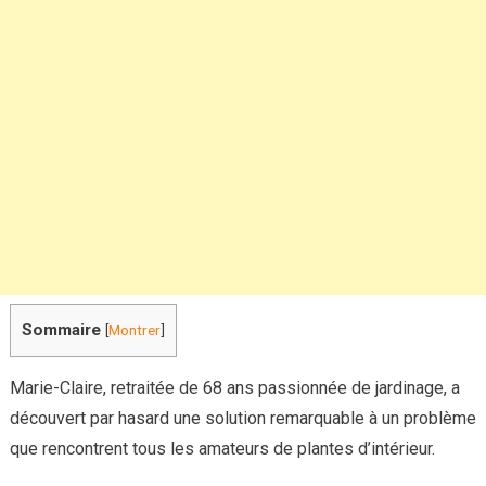
révolutionne
le
drainage
de
vos
plantes
d’intérieur
Sommaire
[
Montrer
]
Marie-Claire, retraitée de 68 ans passionnée de jardinage, a
découvert par hasard une solution remarquable à un problème
que rencontrent tous les amateurs de plantes d’intérieur.