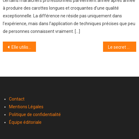
certains maraîchers professionnels parviennent année après année
à produire des carottes longues et croquantes d’une qualité
exceptionnelle. La différence ne réside pas uniquement dans
l’expérience, mais dans l’application de techniques précises que peu
de personnes connaissent vraiment. […]
Navigation
Elle utilise une vieille passoire comme bac de semis : parfait drainage, zéro dépense
Le secret des beaux jardins en été ? Ce petit arbre résistant et fleuri adoré des paysagistes
de
l’article
Contact
Mentions Légales
Politique de confidentialité
Équipe éditoriale