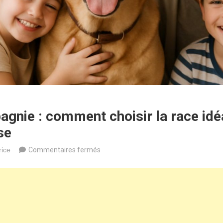
gnie : comment choisir la race idé
se
sur
rice
Commentaires fermés
Chien
de
compagnie
:
comment