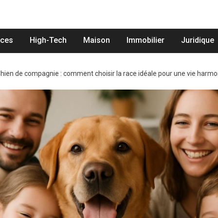
nces
High-Tech
Maison
Immobilier
Juridique
hien de compagnie : comment choisir la race idéale pour une vie harm