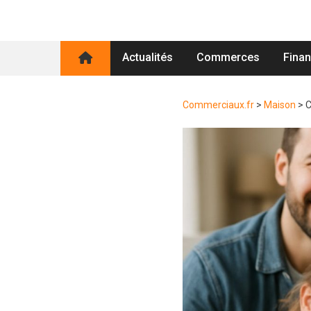
Actualités
Commerces
Fina
Commerciaux.fr
>
Maison
>
C