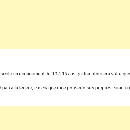
choisir
la
race
idéale
pour
une
vie
harmonieuse
ésente un engagement de 10 à 15 ans qui transformera votre quot
 pas à la légère, car chaque race possède ses propres caractéri