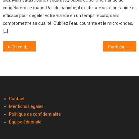
plat. Mais catastrophe ! Vous avez oublié de sortir la viande du
congélateur ce matin. Pas de panique, il existe une solution rapide et
efficace pour dégeler votre viande en un temps record, sans
compromettre sa qualité. Oubliez l’eau courante et le micro-ondes,
[…]
Navigation
Chien de compagnie : comment choisir la race idéale pour une vie harmonieuse
Pantalon skinny : les meilleures associations avec vos chemisiers pour un look chic sans effort
de
l’article
Contact
Mentions Légales
Politique de confidentialité
Équipe éditoriale