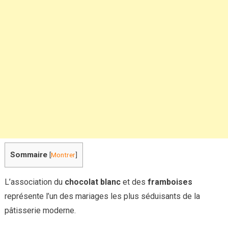
gourman
irrésistib
à
faire
maison
Sommaire
[
Montrer
]
L’association du
chocolat blanc
et des
framboises
représente l’un des mariages les plus séduisants de la
pâtisserie moderne.