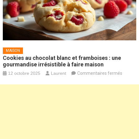
MAISON
Cookies au chocolat blanc et framboises : une
gourmandise irrésistible à faire maison
sur
12 octobre 2025
Laurent
Commentaires fermés
Cookies
au
chocolat
blanc
et
framboi
:
une