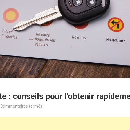
te : conseils pour l’obtenir rapidem
sur
Commentaires fermés
Code
de
la