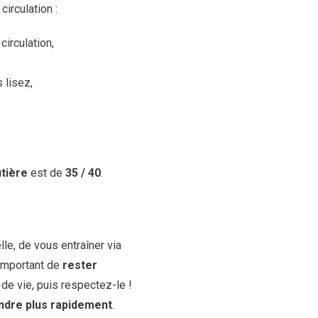
circulation :
irculation,
 lisez,
tière
est de
35 / 40
.
le, de vous entraîner via
 important de
rester
de vie, puis respectez-le !
ndre plus rapidement
.