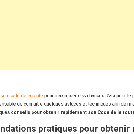
route
:
conseils
pour
l’obtenir
rapidement
 son code de la route
pour maximiser ses chances d’acquérir le 
spensable de connaître quelques astuces et techniques afin de mie
lques
conseils pour obtenir rapidement son Code de la rout
dations pratiques pour obtenir