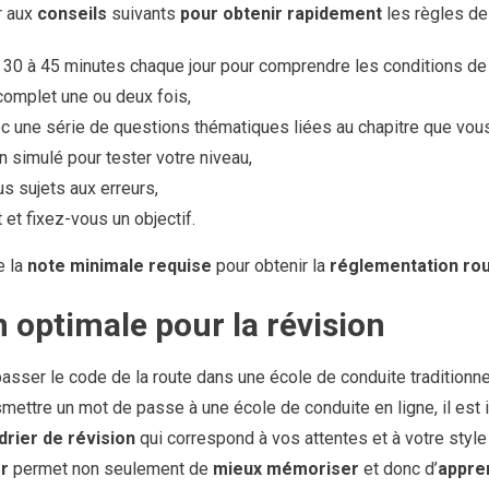
r aux
conseils
suivants
pour obtenir rapidement
les règles de 
0 à 45 minutes chaque jour pour comprendre les conditions de c
complet une ou deux fois,
c une série de questions thématiques liées au chapitre que vous
 simulé pour tester votre niveau,
us sujets aux erreurs,
 et fixez-vous un objectif.
e la
note minimale requise
pour obtenir la
réglementation rou
n optimale pour la révision
sser le code de la route dans une école de conduite traditionnel
smettre un mot de passe à une école de conduite en ligne, il est
drier de révision
qui correspond à vos attentes et à votre style 
er
permet non seulement de
mieux mémoriser
et donc d’
appre