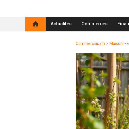
Actualités
Commerces
Fina
Commerciaux.fr
>
Maison
>
E