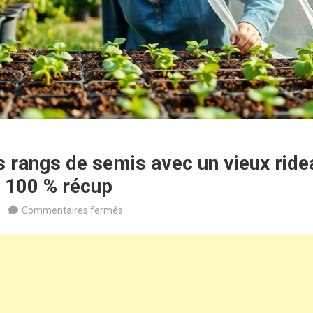
s rangs de semis avec un vieux ride
e 100 % récup
sur
Commentaires fermés
Elle
couvre
ses
rangs
de