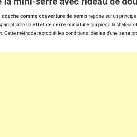
e la mini-serre avec rideau de do
e douche comme couverture de semis
repose sur un princip
nsparent crée un
effet de serre miniature
qui piège la chaleur et
n. Cette méthode reproduit les conditions idéales d’une serre p