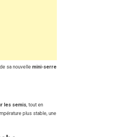
é de sa nouvelle
mini-serre
ur les semis
, tout en
empérature plus stable, une