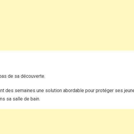
semis
avec
un
vieux
rideau
de
douche
:
une
mini-
serre
 pas de sa découverte.
100
%
nt des semaines une solution abordable pour protéger ses jeunes
récup
ns sa salle de bain.