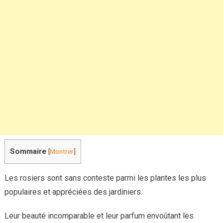
conseils
pour
vaincre
cet
ennemi
juré
sans
produits
chimiques
!
Sommaire
[
Montrer
]
Les rosiers sont sans conteste parmi les plantes les plus
populaires et appréciées des jardiniers.
Leur beauté incomparable et leur parfum envoûtant les