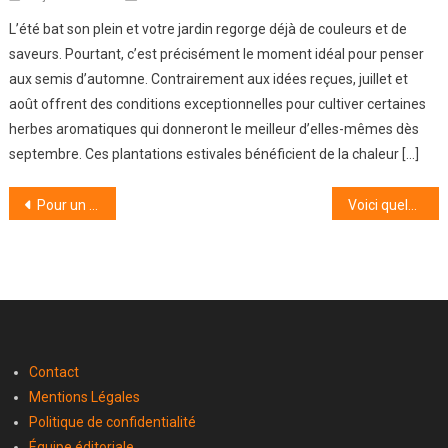
L’été bat son plein et votre jardin regorge déjà de couleurs et de
saveurs. Pourtant, c’est précisément le moment idéal pour penser
aux semis d’automne. Contrairement aux idées reçues, juillet et
août offrent des conditions exceptionnelles pour cultiver certaines
herbes aromatiques qui donneront le meilleur d’elles-mêmes dès
septembre. Ces plantations estivales bénéficient de la chaleur […]
Navigation
Pour un citronnier en pot sain et productif, voici 5 erreurs à éviter
Voici quelques astuces pour changer ses balais d’essuie-glace
de
l’article
Contact
Mentions Légales
Politique de confidentialité
Équipe éditoriale