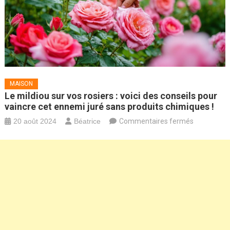
MAISON
Le mildiou sur vos rosiers : voici des conseils pour
vaincre cet ennemi juré sans produits chimiques !
sur
20 août 2024
Béatrice
Commentaires fermés
Le
mildiou
sur
vos
rosiers
:
voici
des