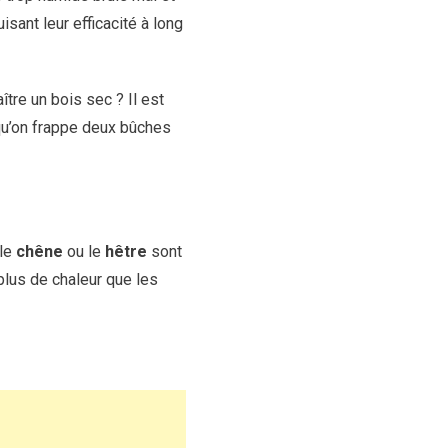
sant leur efficacité à long
tre un bois sec ? Il est
squ’on frappe deux bûches
 le
chêne
ou le
hêtre
sont
plus de chaleur que les