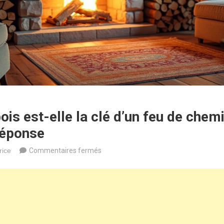
ois est-elle la clé d’un feu de chemi
réponse
sur
rice
Commentaires fermés
L’essence
de
bois
est-
elle