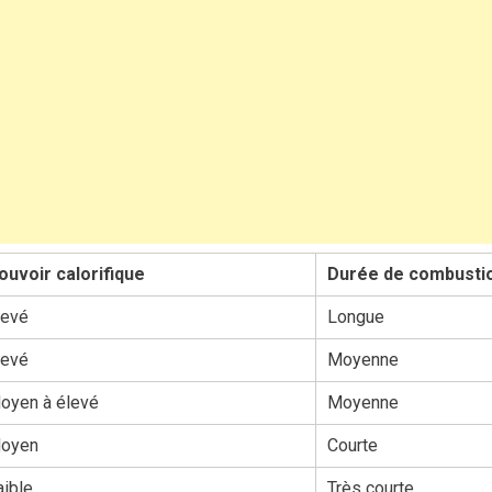
ouvoir calorifique
Durée de combusti
levé
Longue
levé
Moyenne
oyen à élevé
Moyenne
oyen
Courte
aible
Très courte