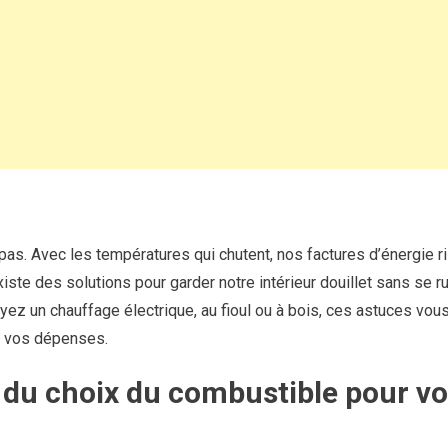
la
clé
d’un
feu
de
cheminée
parfait
?
Découvrez
la
réponse
pas. Avec les températures qui chutent, nos factures d’énergie r
iste des solutions pour garder notre intérieur douillet sans se ru
yez un chauffage électrique, au fioul ou à bois, ces astuces vou
nt vos dépenses.
 du choix du combustible pour vo