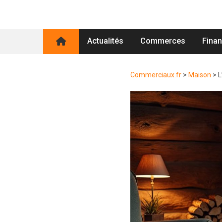
Actualités
Commerces
Fina
Commerciaux.fr
>
Maison
>
L