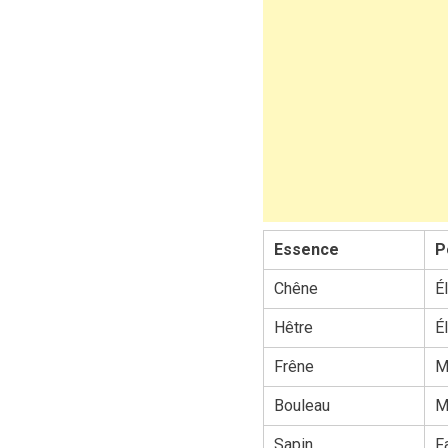
Essence
P
Chêne
É
Hêtre
É
Frêne
M
Bouleau
M
Sapin
F