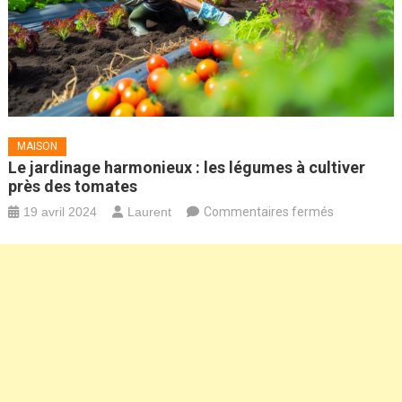
MAISON
Le jardinage harmonieux : les légumes à cultiver
près des tomates
sur
19 avril 2024
Laurent
Commentaires fermés
Le
jardinage
harmonieux
:
les
légumes
à
cultiver