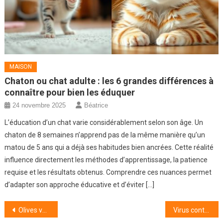
MAISON
Chaton ou chat adulte : les 6 grandes différences à
connaître pour bien les éduquer
24 novembre 2025
Béatrice
L’éducation d’un chat varie considérablement selon son âge. Un
chaton de 8 semaines n’apprend pas de la même manière qu’un
matou de 5 ans qui a déjà ses habitudes bien ancrées. Cette réalité
influence directement les méthodes d’apprentissage, la patience
requise et les résultats obtenus. Comprendre ces nuances permet
d’adapter son approche éducative et d’éviter […]
Navigation
Olives vertes vs olives noires : une exploration passionnante des variétés d’olives
Virus contre bactérie : comment distinguer ces agents pathogènes ?