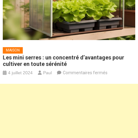
MAISON
Les mini serres : un concentré d’avantages pour
cultiver en toute sérénité
sur
4 juillet 2024
Paul
Commentaires fermés
Les
mini
serres
:
un
concentré
d’avantages
pour