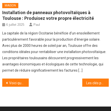
MAISON
Installation de panneaux photovoltaïques à
Toulouse : Produisez votre propre électricité
6 juillet 2025
Paul
La capitale de la région Occitanie bénéficie d’un ensoleillement
particulièrement favorable pour la production d’énergie solaire.
Avec plus de 2000 heures de soleil par an, Toulouse offre des
conditions idéales pour rentabiliser une installation photovoltaïque.
Les propriétaires toulousains découvrent progressivement les
avantages économiques et écologiques de cette technologie, qui
permet de réduire significativement les factures […]
Navigation
Voici quelques-uns des plus beaux villages aux alentours de Strasbourg
Les clés pour une conduite sécurisée et sereine sous la pluie
de
l’article