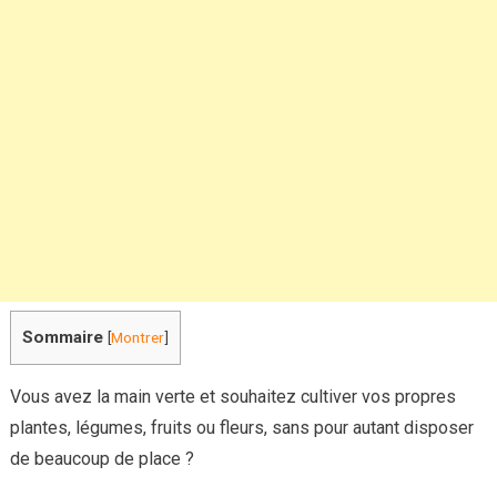
cultiver
en
toute
sérénité
Sommaire
[
Montrer
]
Vous avez la main verte et souhaitez cultiver vos propres
plantes, légumes, fruits ou fleurs, sans pour autant disposer
de beaucoup de place ?