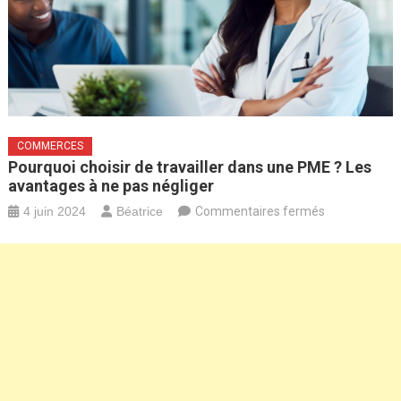
COMMERCES
Pourquoi choisir de travailler dans une PME ? Les
avantages à ne pas négliger
sur
4 juin 2024
Béatrice
Commentaires fermés
Pourquoi
choisir
de
travailler
dans
une
PME
?