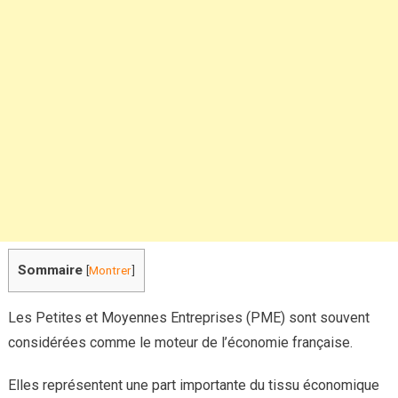
Les
avantages
à
ne
pas
négliger
Sommaire
[
Montrer
]
Les Petites et Moyennes Entreprises (PME) sont souvent
considérées comme le moteur de l’économie française.
Elles représentent une part importante du tissu économique