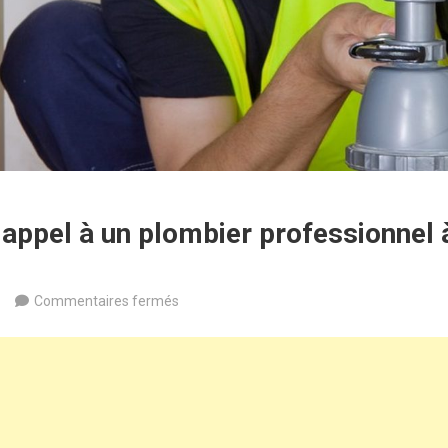
 appel à un plombier professionnel 
sur
Commentaires fermés
Pourquoi
faire
appel
à
un