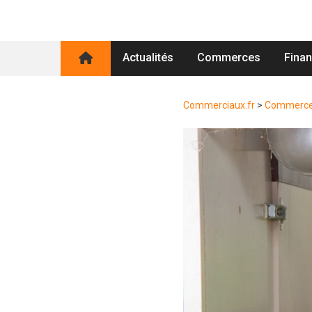
Actualités
Commerces
Fina
Commerciaux.fr
>
Commerc