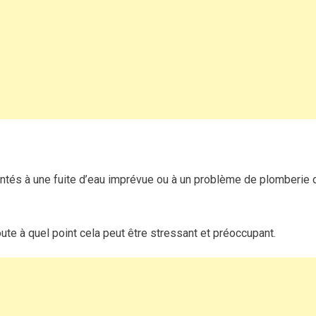
plombier
professionnel
à
Cannes
est
primordial
?
ntés à une fuite d’eau imprévue ou à un problème de plomberie 
ute à quel point cela peut être stressant et préoccupant.