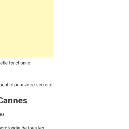
’elle fonctionne
ntiel pour votre sécurité.
 Cannes
es.
pprofondie de tous les