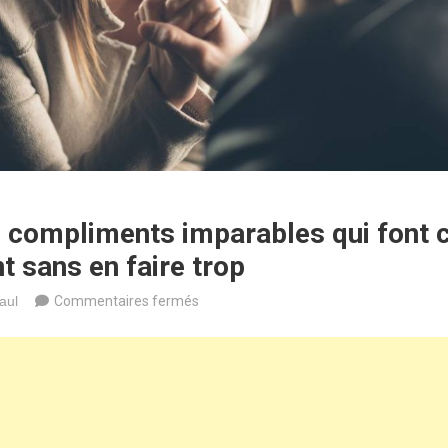
s compliments imparables qui font 
 sans en faire trop
sur
aul
Commentaires fermés
Séduction
:
les
compliments
imparables