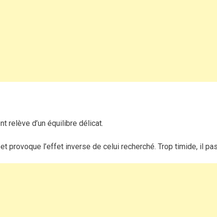
qui
font
craquer
immédiatement
sans
en
faire
trop
nt relève d’un équilibre délicat.
et provoque l’effet inverse de celui recherché. Trop timide, il pa