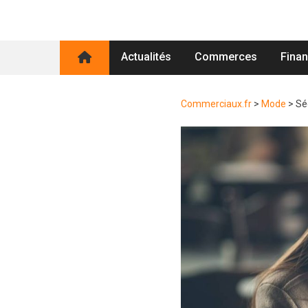
Actualités
Commerces
Fina
Commerciaux.fr
>
Mode
>
Sé